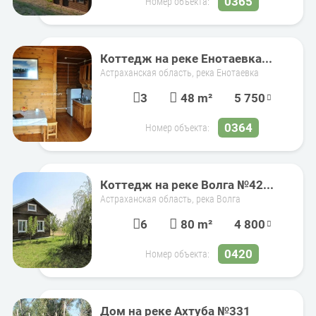
0365
Номер объекта:
Коттедж на реке Енотаевка...
Астраханская область, река Енотаевка
3
48 m²
5 750
0364
Номер объекта:
Коттедж на реке Волга №42...
Астраханская область, река Волга
6
80 m²
4 800
0420
Номер объекта:
Дом на реке Ахтуба №331