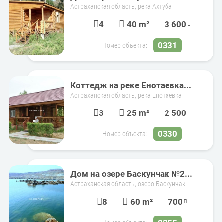
Астраханская область, река Ахтуба
4
40 m²
3 600
0331
Номер объекта:
Коттедж на реке Енотаевка...
Астраханская область, река Енотаевка
3
25 m²
2 500
0330
Номер объекта:
Дом на озере Баскунчак №2...
Астраханская область, озеро Баскунчак
8
60 m²
700