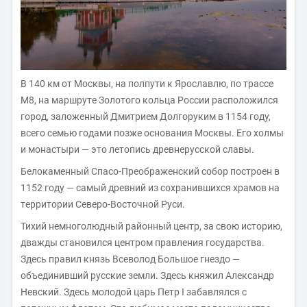
В 140 км от Москвы, на полпути к Ярославлю, по трассе
М8, на маршруте Золотого кольца России расположился
город, заложенный Дмитрием Долгоруким в 1154 году,
всего семью годами позже основания Москвы. Его холмы
и монастыри — это летопись древнерусской славы.
Белокаменный Спасо-Преображенский собор построен в
1152 году — самый древний из сохранившихся храмов на
территории Северо-Восточной Руси.
Тихий немноголюдный районный центр, за свою историю,
дважды становился центром правления государства.
Здесь правил князь Всеволод Большое гнездо —
объединивший русские земли. Здесь княжил Александр
Невский. Здесь молодой царь Петр I забавлялся с