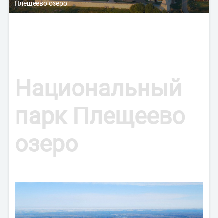
Плещеево озеро
Национальный
парк Плещеево
озеро