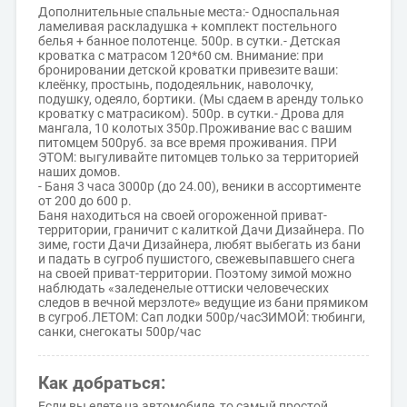
Дополнительные спальные места:- Односпальная
ламеливая раскладушка + комплект постельного
белья + банное полотенце. 500р. в сутки.- Детская
кроватка с матрасом 120*60 см. Внимание: при
бронировании детской кроватки привезите ваши:
клеёнку, простынь, пододеяльник, наволочку,
подушку, одеяло, бортики. (Мы сдаем в аренду только
кроватку с матрасиком). 500р. в сутки.- Дрова для
мангала, 10 колотых 350р.Проживание вас с вашим
питомцем 500руб. за все время проживания. ПРИ
ЭТОМ: выгуливайте питомцев только за территорией
наших домов.
- Баня 3 часа 3000р (до 24.00), веники в ассортименте
от 200 до 600 р.
Баня находиться на своей огороженной приват-
территории, граничит с калиткой Дачи Дизайнера. По
зиме, гости Дачи Дизайнера, любят выбегать из бани
и падать в сугроб пушистого, свежевыпавшего снега
на своей приват-территории. Поэтому зимой можно
наблюдать «заледенелые оттиски человеческих
следов в вечной мерзлоте» ведущие из бани прямиком
в сугроб.ЛЕТОМ: Сап лодки 500р/часЗИМОЙ: тюбинги,
санки, снегокаты 500р/час
Как добраться:
Если вы едете на автомобиле, то самый простой