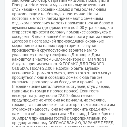
заключен Договор с Правилами Дома. Пожалуйста
Поверьте Нам: чужая музыка никому не нужна из
отдыхающих в соседних домах и тем более людям
проживающим на Увильдах постоянно. Наши
постоянные гости летом приезжают с семейным
отдыхом, поскольку не хотят размещаться на базах в
шумных местах где «дискотека до 5.00 утра и каждый
старается привезти колонку помощнее соревнуясь с
соседом». В целях вашей безопасности у нас заключен
Договор с Росгвардией производящей охранные
мероприятия на наших территориях, в случае
происшествий круглосуточно звоните нам по
указанному номеру телефона в Договоре. Дом
находится в частном Жилом секторе с 1 Мая по 31
Августа принимаем гостей ТОЛЬКО ДЛЯ ТИХОГО
ОТДЫХА. После 22.00 не должно быть: музыки,
песнопений, громкого смеха, всего того от чего могут
проснуться люди в соседних домах, сюда так же
включены разговоры на беседках и прочий шум
(передвижение металлических стульев, стук дверей,
гавканье питомца и прочее прочее).Если гости
выходят на улицу после 22.00, обязательно
предупредите их чтоб они не кричали, не смеялись
громко, так как многие спят с открытыми окнами и им
это может надоесть, они начнут звонить среди ночи
нам – это обычная практика.• В период 1 Сентября по
30 Апреля принимаем гостей с Мероприятиями, по
предварительному СОГЛАСОВАНИЮ, ЗАРАНЕЕ ПЕРЕД