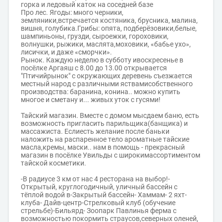
горка и ледовый каток на соседней базе
Про лес. Ягоды: много черники,
земляники,встречается костяника, брусника, малина,
вишня, голубика.Грибы: опята, подберёзовики,белые,
шампиньоны, грузди, сыроежки, гороховики,
волнушки, рыжики, маслята,моховики, «бабье ухо»,
лисички, и даже «сморчки».
Рынок. Каждую неделю в субботу ивоскресенье в
посёлке Аргаяш с 8.00 до 13.00 открывается
"Птичийрынок" с окружающих деревень съезжается
местный народ с различными яствамисобственного
производства: баранина, конина.. можно купить
многое и сметану и... живых уток с гусями!
Тайский магазин. Вместе с домом мысдаем баню, есть
возможность пригласить парильщика(банщика) и
массажиста. Еслиесть желание после баньки
наложить на распаренное тело ароматные тайские
масла,кремы, маски.. нам в помощь - прекрасный
магазин в посёлке Увильды с широкимассортиментом
тайской косметики.
-В радиусе 3 км от нас 4 ресторана на выбор!-
Открытый, круглогодичный, уличный бассейн с
тёплой водой в-Закрытый бассейн- Хаммам- 2 яхт-
клуба- Дайв-центр-Стрелковый клуб (обучение
стрельбе)-Бильярд- Зоопарк Павлинья ферма с
возможностью покормить страусов,северных оленей,