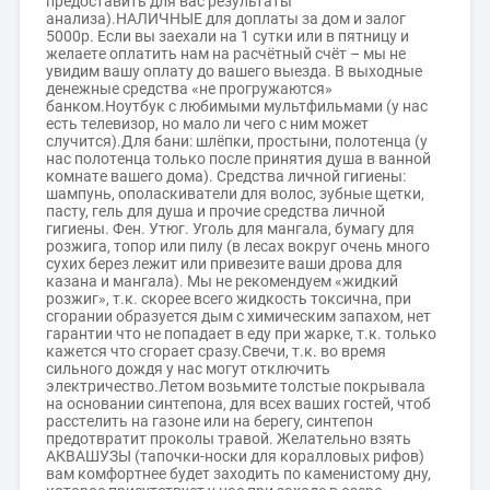
предоставить для вас результаты
анализа).НАЛИЧНЫЕ для доплаты за дом и залог
5000р. Если вы заехали на 1 сутки или в пятницу и
желаете оплатить нам на расчётный счёт – мы не
увидим вашу оплату до вашего выезда. В выходные
денежные средства «не прогружаются»
банком.Ноутбук с любимыми мультфильмами (у нас
есть телевизор, но мало ли чего с ним может
случится).Для бани: шлёпки, простыни, полотенца (у
нас полотенца только после принятия душа в ванной
комнате вашего дома). Средства личной гигиены:
шампунь, ополаскиватели для волос, зубные щетки,
пасту, гель для душа и прочие средства личной
гигиены. Фен. Утюг. Уголь для мангала, бумагу для
розжига, топор или пилу (в лесах вокруг очень много
сухих берез лежит или привезите ваши дрова для
казана и мангала). Мы не рекомендуем «жидкий
розжиг», т.к. скорее всего жидкость токсична, при
сгорании образуется дым с химическим запахом, нет
гарантии что не попадает в еду при жарке, т.к. только
кажется что сгорает сразу.Свечи, т.к. во время
сильного дождя у нас могут отключить
электричество.Летом возьмите толстые покрывала
на основании синтепона, для всех ваших гостей, чтоб
расстелить на газоне или на берегу, синтепон
предотвратит проколы травой. Желательно взять
АКВАШУЗЫ (тапочки-носки для коралловых рифов)
вам комфортнее будет заходить по каменистому дну,