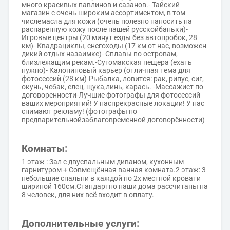
много красивых павлинов и сазанов.- Тайский
магазин с очень широким ассортиментом, в том
числемасла для кожи (очень полезно наносить на
распаренную кожу после нашей русскойбаньки)-
Игровые центры (20 минут езды без автопробок, 28
км)- Квадрациклы, снегоходы (17 км от нас, возможен
дикий отдых назаимке)- Сплавы по островам,
близлежащим рекам.-Сугомакская пещера (ехать
нужно)- Калониновый карьер (отличная тема для
фотосессий (28 км)-Рыбалка, ловится: рак, рипус, сиг,
окунь, чебак, елец, щука,линь, карась. -Массажист по
договоренности-Лучшие фотографы для фотосессий
ваших мероприятий! У наспрекрасные локации! У нас
снимают рекламу! (фотографы по
предварительнойзаблаговременной договорённости)
Комнаты:
1 этаж : Зал с двуспальным диваном, кухонным
гарнитуром + Совмещённая ванная комната.2 этаж: 3
небольшие спальни в каждой по 2х местной кровати
шириной 160см.Стандартно наши дома рассчитаны на
8 человек, для них всё входит в оплату.
Дополнительные услуги: