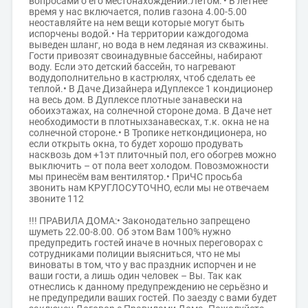
вопросами о его местонахождении.Летом: • В летнее
время у нас включается, полив газона 4.00-5.00
неоставляйте на нем вещи которые могут быть
испорчены водой.• На территории каждогодома
выведен шланг, но вода в нем ледяная из скважины.
Гости привозят своинадувные бассейны, набирают
воду. Если это детский бассейн, то нагревают
водудополнительно в кастрюлях, чтоб сделать ее
теплой.• В Даче Дизайнера иДуплексе 1 кондиционер
на весь дом. В Дуплексе плотные занавески на
обоихэтажах, на солнечной стороне дома. В Даче нет
необходимости в плотныхзанавесках, т.к. окна не на
солнечной стороне.• В Тропике неткондиционера, но
если открыть окна, то будет хорошо продувать
насквозь дом +1эт плиточный пол, его обогрев можно
выключить – от пола веет холодом. Повозможности
мы принесём вам вентилятор.• ПриЧС просьба
звонить нам КРУГЛОСУТОЧНО, если мы не отвечаем
звоните 112
!!! ПРАВИЛА ДОМА:• Законодательно запрещено
шуметь 22.00-8.00. Об этом Вам 100% нужно
предупредить гостей иначе в ночных переговорах с
сотрудниками полиции выясниться, что не мы
виноваты в том, что у вас праздник испорчен и не
ваши гости, а лишь один человек – Вы. Так как
отнеслись к данному предупреждению не серьёзно и
не предупредили ваших гостей. По заезду с вами будет