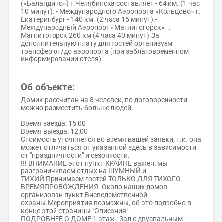
(«Баландино») г.Челябинска составляет - 64 км. (1 час
10 минут). - Международного Аэропорта «Кольцово» г.
Екатеринбург - 140 км. (2 часа 15 минут).-
Международный Аэропорт «Магнитогорск» г.
Магнитогорск 260 км (4 часа 40 минут).За
дополнительную плату для гостей организуем
трансфер от/до аэропорта (при заблаговременном
информировании отеля).
Об объекте:
Домик рассчитан на 8 человек, по договоренности
можно разместить больше людей.
Время заезда: 15:00
Время выезда: 12:00
Стоимость уточняется во время вашей заявки, т.к. она
может отличаться от указанной здесь в зависимости
от "праздничности" и сезонности.
!!! ВНИМАНИЕ этот пункт КРАЙНЕ важен: мы
разграничиваем отдых на ШУМНЫЙ и
ТИХИЙ:Принимаем гостей ТОЛЬКО ДЛЯ ТИХОГО
ВРЕМЯПРОВОЖДЕНИЯ. Около наших домов
организован пункт Вневедомственной
охраны.Мероприятия возможны, об это подробно в
конце этой страницы "Описания".
ПОДРОБНЕЕ О ДОМЕ:1 этаж : Зал с двуспальным