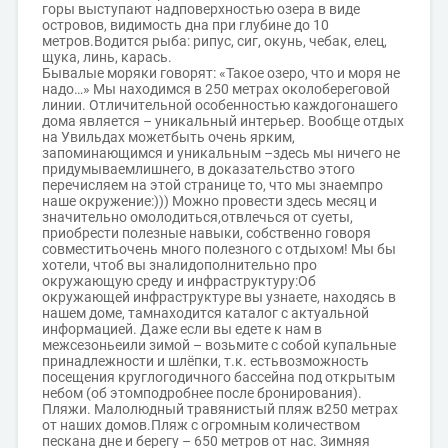
горы выступают надповерхностью озера в виде
островов, видимость дна при глубине до 10
метров.Водится рыба: рипус, сиг, окунь, чебак, елец,
щука, линь, карась.
Бывалые моряки говорят: «Такое озеро, что и моря не
надо…» Мы находимся в 250 метрах околобереговой
линии. Отличительной особенностью каждогонашего
дома является – уникальный интерьер. Вообще отдых
на Увильдах можетбыть очень ярким,
запоминающимся и уникальным –здесь мы ничего не
придумываемлишнего, в доказательство этого
перечисляем на этой странице то, что мы знаемпро
наше окружение:))) Можно провести здесь месяц и
значительно омолодиться,отвлечься от суеты,
приобрести полезные навыки, собственно говоря
совместитьочень много полезного с отдыхом! Мы бы
хотели, чтоб вы зналидополнительно про
окружающую среду и инфраструктуру:Об
окружающей инфраструктуре вы узнаете, находясь в
нашем доме, тамнаходится каталог с актуальной
информацией. Даже если вы едете к нам в
межсезоньеили зимой – возьмите с собой купальные
принадлежности и шлёпки, т.к. естьвозможность
посещения круглогодичного бассейна под открытым
небом (об этомподробнее после бронирования).
Пляжи. Малолюдный травянистый пляж в250 метрах
от наших домов.Пляж с огромным количеством
пескана дне и берегу – 650 метров от нас. Зимняя