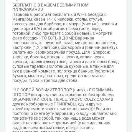
БЕСПЛАТНО В ВАШЕМ БЕЗЛИМИТНОМ
ПОЛЬЗОВАНИИ:
Парковка, работает бесплатный Wi-Fi. беседка с
мангалом, казан 14-18 человек, столы, стулья,
аксессуары для барбекю, шампура (чистые), решетки
для жарки б/у (их обжигают сами гости перед
готовкой, либо привозят с собой новые). Смотрите
фото беседкиЧТО ЕСТЬ В ДОМЕ:Варочная
поверхность, эл. духовой шкаф, микроволновая печь,
кастрюли (1,2,5 литров), сковородки (блинницы нету).
Салатники, сервировочная посуда. Для 12персон:
тарелки, бокалы, стаканы, ложки, вилки, ножи,
кружки, тарелки десертные, тарелки для вторых блюд,
суповые тарелки.Полотенца кухонные, а так же для
рук в ванной комнате, полотенца банные.Туалетная
бумага, мыло в дозаторах, средство для мытья
посуды, губка и тряпка для стола.
!!! С СОБОЙ ВОЗЬМИТЕ:ТОПОР (пилу), «ЛЮБИМЫЙ»
ШТОПОР которым «вино открывается без проблем»,
ЗУБОЧИСТКИ, СОЛЬ, ПЕРЕЦ, УКСУС, СОДУ, САХАР и
другие необходимые ПРИПРАВЫ, еду и другие
«необходимости известные лично вам»)))! Если вы
постоянно пьёте бутилированную воду - обязательно
привозите её с собой, так как наша вода может
оказаться для вас не привычной (у нас идеальная
вода по всем показателям, всегда готовы