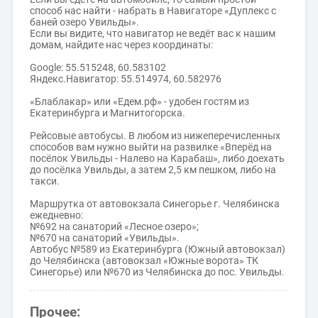
способ нас найти - набрать в Навигаторе «Дуплекс с
баней озеро Увильды».
Если вы видите, что навигатор не ведёт вас к нашим
домам, найдите нас через координаты:
Google: 55.515248, 60.583102
Яндекс.Навигатор: 55.514974, 60.582976
«Блаблакар» или «Едем.рф» - удобен гостям из
Екатеринбурга и Магнитогорска.
Рейсовые автобусы. В любом из нижеперечисленных
способов вам нужно выйти на развилке «Вперёд на
посёлок Увильды - Налево на Карабаш», либо доехать
до посёлка Увильды, а затем 2,5 км пешком, либо на
такси.
Маршрутка от автовокзала Синегорье г. Челябинска
ежедневно:
№692 на санаторий «Лесное озеро»;
№670 на санаторий «Увильды».
Автобус №589 из Екатеринбурга (Южный автовокзал)
до Челябинска (автовокзал «Южные ворота» ТК
Синегорье) или №670 из Челябинска до пос. Увильды.
Прочее: