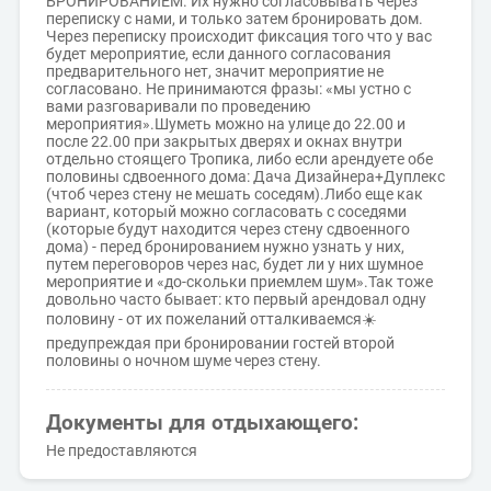
БРОНИРОВАНИЕМ. Их нужно согласовывать через
переписку с нами, и только затем бронировать дом.
Через переписку происходит фиксация того что у вас
будет мероприятие, если данного согласования
предварительного нет, значит мероприятие не
согласовано. Не принимаются фразы: «мы устно с
вами разговаривали по проведению
мероприятия».Шуметь можно на улице до 22.00 и
после 22.00 при закрытых дверях и окнах внутри
отдельно стоящего Тропика, либо если арендуете обе
половины сдвоенного дома: Дача Дизайнера+Дуплекс
(чтоб через стену не мешать соседям).Либо еще как
вариант, который можно согласовать с соседями
(которые будут находится через стену сдвоенного
дома) - перед бронированием нужно узнать у них,
путем переговоров через нас, будет ли у них шумное
мероприятие и «до-скольки приемлем шум».Так тоже
довольно часто бывает: кто первый арендовал одну
половину - от их пожеланий отталкиваемся☀️
предупреждая при бронировании гостей второй
половины о ночном шуме через стену.
Документы для отдыхающего:
Не предоставляются