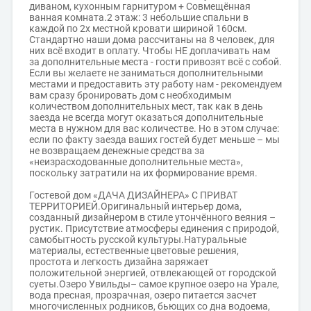
диваном, кухонным гарнитуром + Совмещённая
ванная комната.2 этаж: 3 небольшие спальни в
каждой по 2х местной кровати шириной 160см.
Стандартно наши дома рассчитаны на 8 человек, для
них всё входит в оплату. Чтобы НЕ доплачивать нам
за дополнительные места - гости привозят всё с собой.
Если вы желаете не заниматься дополнительными
местами и предоставить эту работу нам - рекомендуем
вам сразу бронировать дом с необходимым
количеством дополнительных мест, так как в день
заезда не всегда могут оказаться дополнительные
места в нужном для вас количестве. Но в этом случае:
если по факту заезда ваших гостей будет меньше – мы
не возвращаем денежные средства за
«неизрасходованные дополнительные места»,
поскольку затратили на их формирование время.
Гостевой дом «ДАЧА ДИЗАЙНЕРА» С ПРИВАТ
ТЕРРИТОРИЕЙ.Оригинальный интерьер дома,
созданный дизайнером в стиле утончённого веяния –
рустик. Присутствие атмосферы единения с природой,
самобытность русской культуры.Натуральные
материалы, естественные цветовые решения,
простота и легкость дизайна заряжает
положительной энергией, отвлекающей от городской
суеты.Озеро Увильды– самое крупное озеро на Урале,
вода пресная, прозрачная, озеро питается засчет
многочисленных родников, бьющих со дна водоема,