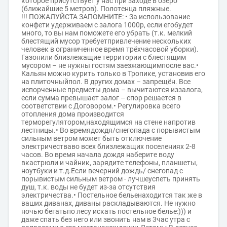
которое присутствует у нас при заходе в озеро
(ближайшие 5 метров). Полотенца пляжные.
!!! ПОЖАЛУЙСТА ЗАПОМНИТЕ: • За использование
конфети удерживаем с залога 1000р, если егобудет
много, то вы нам поможете его убрать (т.к. мелкий
блестящий мусор требуетпривлечение нескольких
человек в ограниченное время трёхчасовой уборки).
Газонили близлежащие территории с блестящим
мусором – не нужны гостям заезжающимпосле вас.•
Кальян можно курить только в Тропике, установив его
на плиточныйпол. В других домах – запрещён. Все
испорченные предметы дома – вычитаются иззалога,
если сумма превышает залог – спор решается в
соответствии с Договором.• Регулировка всего
отопления дома производится
терморегулятором,находящимся на стене напротив
лестницы.• Во времядождя/снегопада с порывистым
сильным ветром может быть отключение
электричестваво всех близлежащих поселениях 2-8
часов. Во время начала дождя наберите воду
вкастрюли и чайник, зарядите телефоны, планшеты,
ноутбуки и т.д.Если вечерний дождь/ снегопад с
порывистым сильным ветром - лучшеуспеть принять
душ, т.к. воды не будет из-за отсутствия
электричества.• Постельное бельенаходится так же в
ваших диванах, диваны раскладываются. Не нужно
ночью бегатьпо лесу искать постельное белье:))) и
даже спать без него или звонить нам в 3час утра с