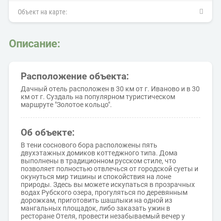
Объект на карте:
Описание:
Расположение объекта:
Дачный отель расположен в 30 км от г. Иваново и в 30
км от г. Суздаль на популярном туристическом
маршруте "Золотое кольцо".
Об объекте:
В тени соснового бора расположены пять
двухэтажных домиков коттеджного типа. Дома
выполнены в традиционном русском стиле, что
позволяет полностью отвлечься от городской суеты и
окунуться мир тишины и спокойствия на лоне
природы. Здесь вы можете искупаться в прозрачных
водах Рубского озера, прогуляться по деревянным
дорожкам, приготовить шашлыки на одной из
мангальных площадок, либо заказать ужин в
ресторане Отеля, провести незабываемый вечер у