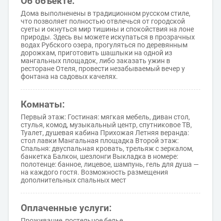
Об объекте:
Дома выполненены в традиционном русском стиле,
что позволяет полностью отвлечься от городской
суеты и окнуться мир тишины и спокойствия на лоне
природы. Здесь вы можете искупаться в прозрачных
водах Рубского озера, прогуляться по деревянным
дорожкам, приготовить шашлыки на одной из
мангальных площадок, либо заказать ужин в
ресторане Отеля, провести незабываемый вечер у
фонтана на садовых качелях.
Комнаты:
Первый этаж: Гостиная: мягкая мебель, диван стол,
стулья, комод, музыкальный центр, спутниковое ТВ,
Туалет, душевая кабина Прихожая Летняя веранда:
стол лавки Мангальная площадка Второй этаж:
Спальня: двуспальная кровать, трельяж с зеркалом,
банкетка Балкон, шезлонги Выкладка в номере:
полотенце: банное, лицевое, шампунь, гель для душа —
на каждого гостя. Возможность размещения
дополнительных спальных мест
Оплаченные услуги:
Проживание, постельное белье.