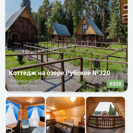
Коттедж на озере Рубское №320
Ивановская область,
0320
озеро Рубское