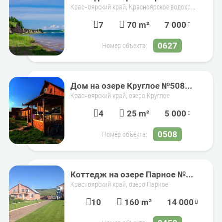
Красноярский край, Красноярское водохр...
7
70 m²
7 000
0627
Номер объекта:
Дом на озере Круглое №508...
Красноярский край, озеро Круглое
4
25 m²
5 000
0508
Номер объекта:
Коттедж на озере Парное №...
Красноярский край, озеро Парное
10
160 m²
14 000