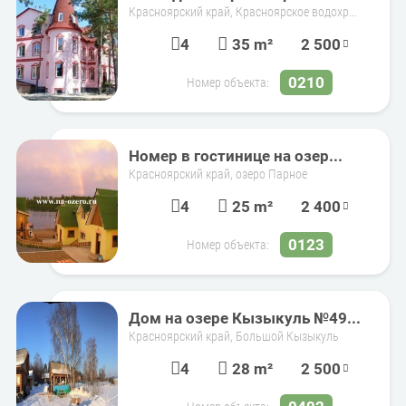
Красноярский край, Красноярское водохр...
4
35 m²
2 500
0210
Номер объекта:
Номер в гостинице на озер...
Красноярский край, озеро Парное
4
25 m²
2 400
0123
Номер объекта:
Дом на озере Кызыкуль №49...
Красноярский край, Большой Кызыкуль
4
28 m²
2 500