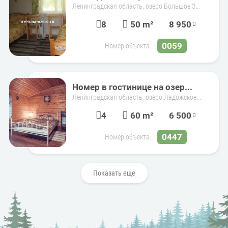
Ленинградская область, озеро Большое З...
8
50 m²
8 950
0059
Номер объекта:
Номер в гостинице на озер...
Ленинградская область, озеро Ладожское...
4
60 m²
6 500
0447
Номер объекта:
Показать еще