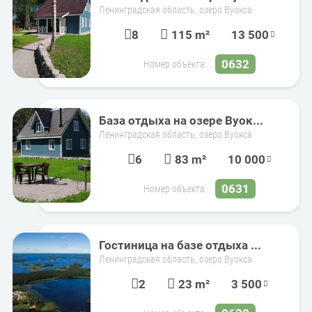
Ленинградская область, озеро Вуокса
8
115 m²
13 500
0632
Номер объекта:
База отдыха на озере Вуок...
Ленинградская область, озеро Вуокса
6
83 m²
10 000
0631
Номер объекта:
Гостиница на базе отдыха ...
Ленинградская область, озеро Вуокса
2
23 m²
3 500