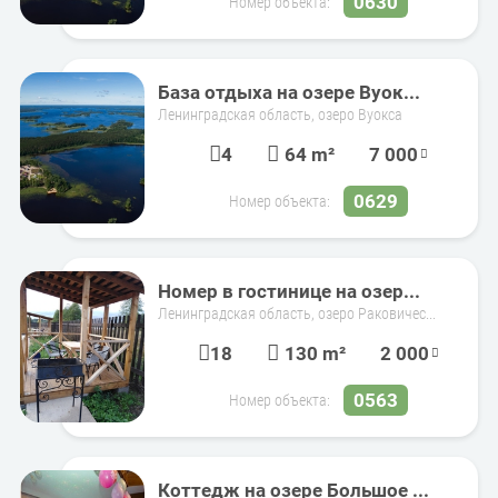
0630
Номер объекта:
База отдыха на озере Вуок...
Ленинградская область, озеро Вуокса
4
64 m²
7 000
0629
Номер объекта:
Номер в гостинице на озер...
Ленинградская область, озеро Раковичес...
18
130 m²
2 000
0563
Номер объекта:
Коттедж на озере Большое ...