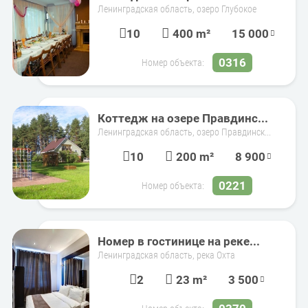
Ленинградская область, озеро Глубокое
10
400 m²
15 000
0316
Номер объекта:
Коттедж на озере Правдинс...
Ленинградская область, озеро Правдинск...
10
200 m²
8 900
0221
Номер объекта:
Номер в гостинице на реке...
Ленинградская область, река Охта
2
23 m²
3 500