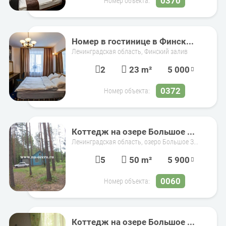
0370
Номер объекта:
Номер в гостинице в Финск...
Ленинградская область, Финский залив
2
23 m²
5 000
0372
Номер объекта:
Коттедж на озере Большое ...
Ленинградская область, озеро Большое З...
5
50 m²
5 900
0060
Номер объекта:
Коттедж на озере Большое ...