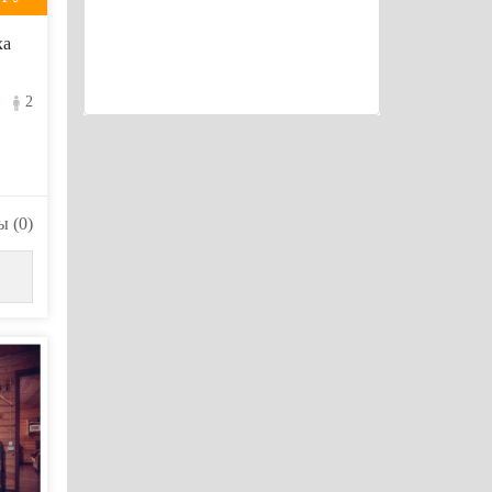
ха
2
 (0)