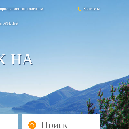
орпоративным клиентам
Контакты
ь жильё
Х НА
Поиск