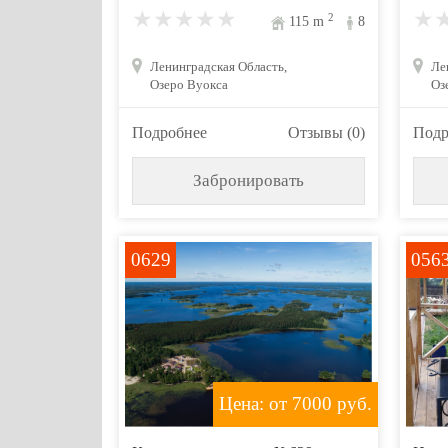
2
115
m
8
Ленинградская Область,
Ле
Озеро Вуокса
Оз
Подробнее
Отзывы (0)
Подр
Забронировать
0629
056
Цена: от 7000
руб.