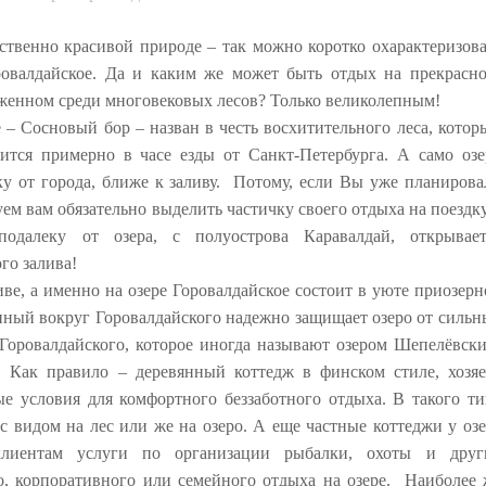
твенно красивой природе – так можно коротко охарактеризова
ровалдайское. Да и каким же может быть отдых на прекрасно
оженном среди многовековых лесов? Только великолепным!
– Сосновый бор – назван в честь восхитительного леса, котор
дится примерно в часе езды от Санкт-Петербурга. А само озе
оку от города, ближе к заливу. Потому, если Вы уже планирова
уем вам обязательно выделить частичку своего отдыха на поездк
подалеку от озера, с полуострова Каравалдай, открывает
го залива!
ве, а именно на озере Горовалдайское состоит в уюте приозерн
нный вокруг Горовалдайского надежно защищает озеро от сильн
 Горовалдайского, которое иногда называют озером Шепелёвски
 Как правило – деревянный коттедж в финском стиле, хозяе
ые условия для комфортного беззаботного отдыха. В такого ти
с видом на лес или же на озеро. А еще частные коттеджи у озе
 клиентам услуги по организации рыбалки, охоты и друг
о, корпоративного или семейного отдыха на озере. Наиболее 