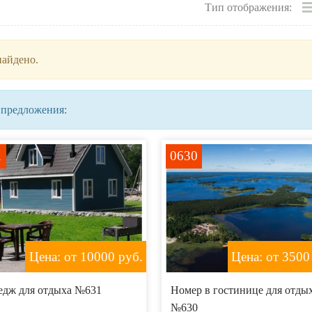
Тип отображения:
найдено.
 предложения:
1
0630
Цена: от 10000
руб.
Цена: от 3500
едж для отдыха №631
Номер в гостинице для отды
№630