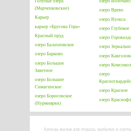
Голубые озера
озеро Волочанс
(Марченковские)
озеро Врево
Карьер
озеро Вуокса
карьер «Брусова Гора»
озеро Глубокое
Красный пруд
озеро Горовалд
озеро Балахновское
озеро Зеркальн
озеро Барково
озеро Кавголов
озеро Большое
озеро Комсомол
Заветное
озеро
озеро Большое
Красногвардей
Симагинское
озеро Красное
озеро Борисовское
озеро Краснофл
(Нурмиярви)
Аренда жилья для отдыха, рыбалки и охоты