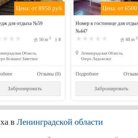
Цена: от 8950
руб.
Цена: от 6500
едж для отдыха №59
Номер в гостинице для отды
№447
2
2
50
m
8
60
m
нинградская Область,
Ленинградская Область,
еро Большое Заветное
Озеро Ладожское
обнее
Отзывы (0)
Подробнее
Отзывы
Забронировать
Забронировать
ха в
Ленинградской области