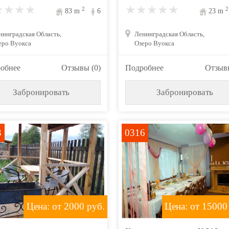
2
2
83
m
6
23
m
нинградская Область,
Ленинградская Область,
еро Вуокса
Озеро Вуокса
обнее
Отзывы (0)
Подробнее
Отзывы
Забронировать
Забронировать
3
0316
Цена: от 2000
руб.
Цена: от 15000