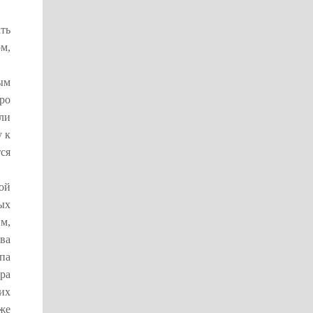
ть
м,
ым
ро
ли
у к
ся
ой
ых
м,
ва
па
ра
их
же