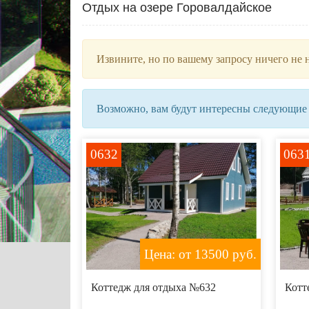
Отдых на озере Горовалдайское
Извините, но по вашему запросу ничего не 
Возможно, вам будут интересны следующие
0632
063
Цена: от 13500
руб.
Коттедж для отдыха №632
Котт