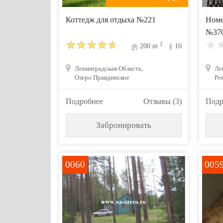
Коттедж для отдыха №221
Номе
№37
2
200
m
10
Ленинградская Область,
Ле
Озеро Правдинское
Ре
Подробнее
Отзывы (3)
Подр
Забронировать
0060
005