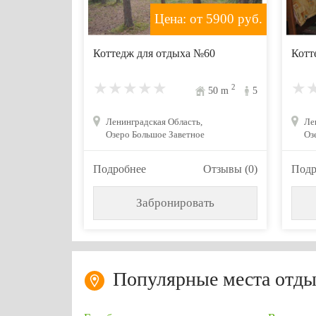
Цена: от 5900
руб.
Коттедж для отдыха №60
Котт
2
50
m
5
Ленинградская Область,
Ле
Озеро Большое Заветное
Оз
Подробнее
Отзывы (0)
Подр
Забронировать
Популярные места отды