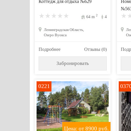
Коттедж для отдыха №629
Номе
№56
2
64
m
4
Ленинградская Область,
Ле
Озеро Вуокса
Оз
Подробнее
Отзывы (0)
Подр
Забронировать
0221
037
Цена: от 8900
руб.