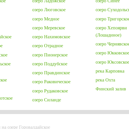
кое
озеро Ладожское
озеро Синее
озеро Люговское
озеро Суходольс
озеро Медное
озеро Тригорско
озеро Меревское
озеро Хепоярви
(Лошадиное)
айское
озеро Нахимовское
озеро Чернявско
ое
озеро Отрадное
озеро Юкковско
ское
озеро Пионерское
озеро Юксовско
ьское
озеро Поддубское
река Карповка
озеро Правдинское
ское
река Охта
озеро Раковическое
Финский залив
озеро Рудаковское
отское
озеро Силанде
 на озере Горовалдайское