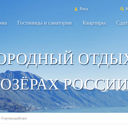
Вход
К
ома
Гостиницы и санатории
Квартиры
Сдат
ОРОДНЫЙ ОТДЫ
ОЗЁРАХ РОССИИ
о Горовалдайское