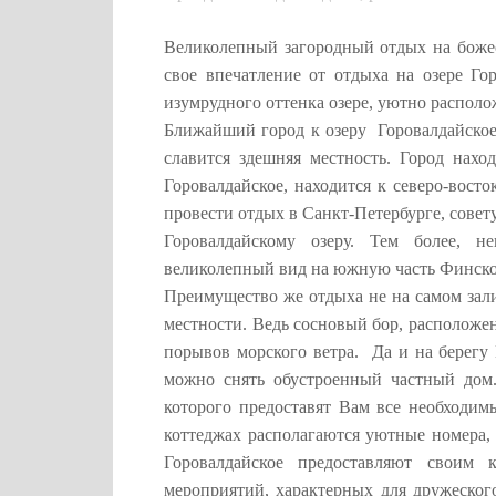
Великолепный загородный отдых на божес
свое впечатление от отдыха на озере Го
изумрудного оттенка озере, уютно распол
Ближайший город к озеру Горовалдайское 
славится здешняя местность. Город нахо
Горовалдайское, находится к северо-вост
провести отдых в Санкт-Петербурге, совет
Горовалдайскому озеру. Тем более, не
великолепный вид на южную часть Финско
Преимущество же отдыха не на самом зали
местности. Ведь сосновый бор, расположе
порывов морского ветра. Да и на берегу
можно снять обустроенный частный дом.
которого предоставят Вам все необходим
коттеджах располагаются уютные номера, 
Горовалдайское предоставляют своим
мероприятий, характерных для дружеског