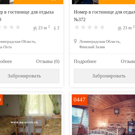
р в гостинице для отдыха
Номер в гостинице для отды
0
№372
2
2
23
m
2
23
m
нинградская Область,
Ленинградская Область,
ка Охта
Финский Залив
обнее
Отзывы (0)
Подробнее
Отзывы
Забронировать
Забронировать
9
0447