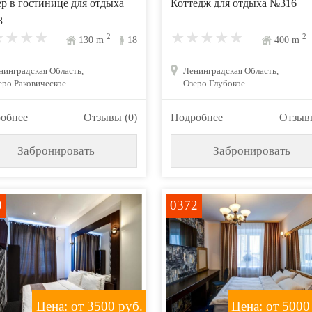
р в гостинице для отдыха
Коттедж для отдыха №316
3
2
2
130
m
18
400
m
нинградская Область,
Ленинградская Область,
еро Раковическое
Озеро Глубокое
обнее
Отзывы (0)
Подробнее
Отзывы
Забронировать
Забронировать
0
0372
Цена: от 3500
руб.
Цена: от 5000