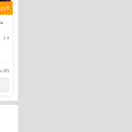
руб.
ха
4
 (0)