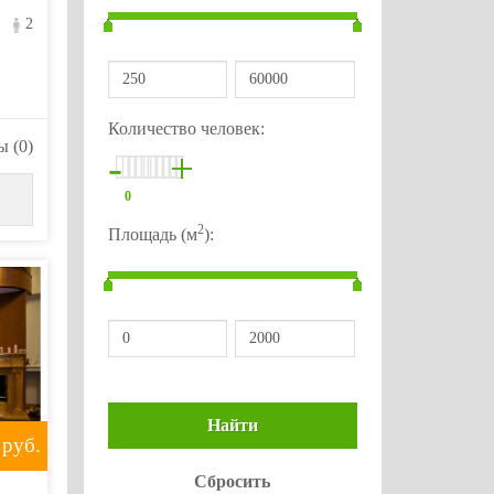
2
Количество человек:
 (0)
-
+
0
2
Площадь (м
):
руб.