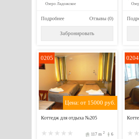
Озеро Ладожское
Озе
Подробнее
Отзывы (0)
Подр
Забронировать
0205
0204
Цена: от 15000
руб.
Коттедж для отдыха №205
Котте
2
117
m
6