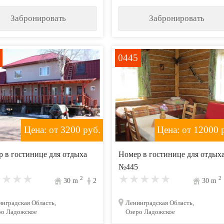
Забронировать
Забронировать
0445
Цена: от 3200
руб.
Цена: от 12000
р
 в гостинице для отдыха
Номер в гостинице для отдых
№445
2
2
30
m
2
30
m
нградская Область,
Ленинградская Область,
ро Ладожское
Озеро Ладожское