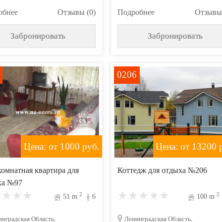
обнее
Отзывы (0)
Подробнее
Отзывы 
Забронировать
Забронировать
0206
Цена: от 1000
руб.
Цена: от 13200
р
омнатная квартира для
Коттедж для отдыха №206
ха №97
2
2
51
m
6
100
m
нградская Область,
Ленинградская Область,