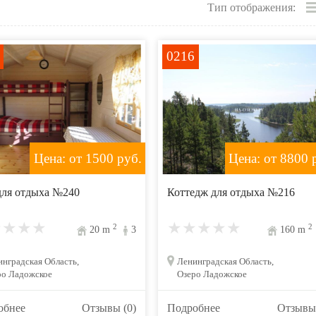
Тип отображения:
0216
Цена: от 1500
руб.
Цена: от 8800
р
для отдыха №240
Коттедж для отдыха №216
2
2
20
m
3
160
m
нградская Область,
Ленинградская Область,
ро Ладожское
Озеро Ладожское
обнее
Отзывы (0)
Подробнее
Отзывы 