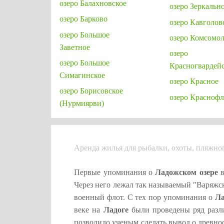
озеро Балахновское
озеро Зеркальн
озеро Барково
озеро Кавголов
озеро Большое
озеро Комсомол
Заветное
озеро
озеро Большое
Красногвардей
Симагинское
озеро Красное
озеро Борисовское
озеро Краснофл
(Нурмиярви)
Аренда жилья для рыбалки, охоты, пляжно
Первые упоминания о
Ладожском озере
в
Через него лежал так называемый "Варяжс
военный флот. С тех пор упоминания о
Ла
веке на
Ладоге
были проведены ряд разл
позволило ученым сделать вывод о древно