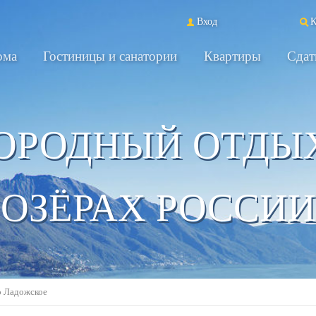
Вход
К
ома
Гостиницы и санатории
Квартиры
Сдат
ОРОДНЫЙ ОТДЫ
ОЗЁРАХ РОССИИ
о Ладожское