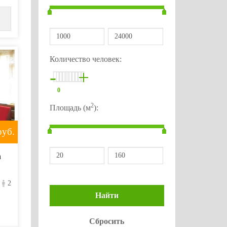
Количество человек:
-
+
0
2
Площадь (м
):
уб.
а
2