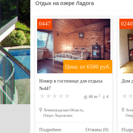
Отдых на озере Ладога
0447
0240
Цена: от 6500
руб.
Номер в гостинице для отдыха
Дом 
№447
2
60
m
4
Ленинградская Область,
Лени
Озеро Ладожское
Озе
Подробнее
Отзывы (0)
Подр