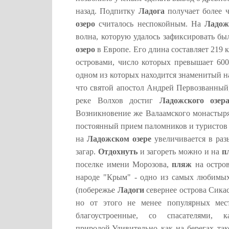
назад. Подпитку
Ладога
получает более ч
озеро
считалось неспокойным. На
Ладож
волна, которую удалось зафиксировать бы
озеро
в Европе. Его длина составляет 219 
островами, число которых превышает 600
одном из которых находится знаменитый н
что святой апостол Андрей Первозванный,
реке Волхов достиг
Ладожского озер
Возникновение же Валаамского монастыр
постоянный прием паломников и туристов 
на
Ладожском озере
увеличивается в раз
загар.
Отдохнуть
и загореть можно и на
п
поселке имени Морозова,
пляж
на остров
народе "Крым" - одно из самых любимых
(побережье
Ладоги
севернее острова Сика
но от этого не менее популярных ме
благоустроенные, со спасателями,
природой.Удивительно как на берегах та