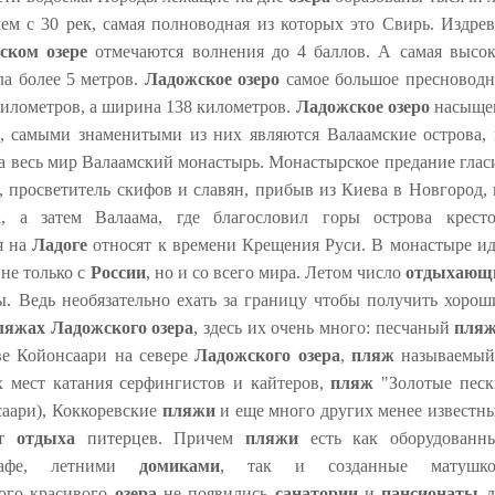
ем с 30 рек, самая полноводная из которых это Свирь. Издрев
ском озере
отмечаются волнения до 4 баллов. А самая высок
ла более 5 метров.
Ладожское озеро
самое большое пресноводн
километров, а ширина 138 километров.
Ладожское озеро
насыще
, самыми знаменитыми из них являются Валаамские острова, 
а весь мир Валаамский монастырь. Монастырское предание гласи
 просветитель скифов и славян, прибыв из Киева в Новгород, 
а
, а затем Валаама, где благословил горы острова кресто
я на
Ладоге
относят к времени Крещения Руси. В монастыре ид
не только с
России
, но и со всего мира. Летом число
отдыхающ
ы. Ведь необязательно ехать за границу чтобы получить хорош
ляжах
Ладожского озера
, здесь их очень много: песчаный
пля
е Койонсаари на севере
Ладожского озера
,
пляж
называемый
 мест катания серфингистов и кайтеров,
пляж
"Золотые песк
саари), Коккоревские
пляжи
и еще много других менее известны
ст
отдыха
питерцев. Причем
пляжи
есть как оборудованны
 кафе, летними
домиками
, так и созданные матушко
кого красивого
озера
не появились
санатории
и
пансионаты
д