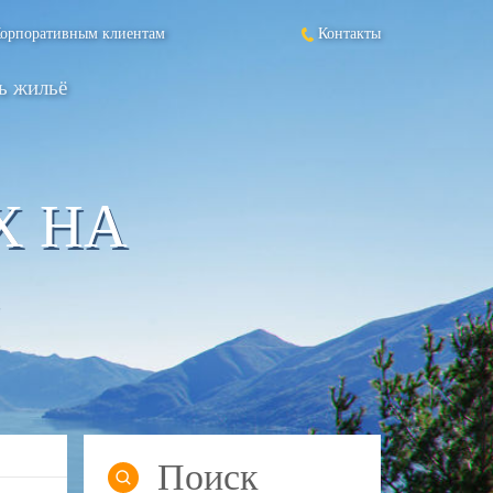
орпоративным клиентам
Контакты
ь жильё
Х НА
Поиск