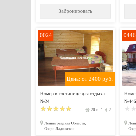
Забронировать
0024
0446
Цена: от 2400
руб.
Номер в гостинице для отдыха
Номер
№24
№446
2
20
m
2
Ленинградская Область,
Лени
Озеро Ладожское
Озе