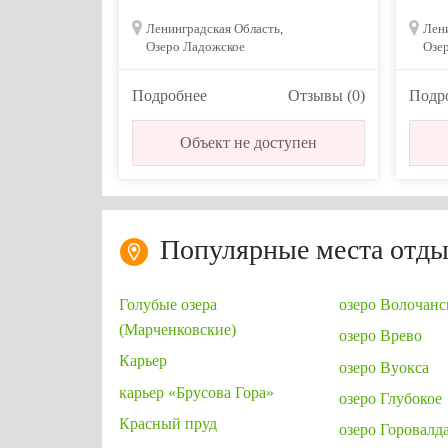
Ленинградская Область,
Лени
Озеро Ладожское
Озе
Подробнее
Отзывы (0)
Подр
Объект не доступен
Популярные места отды
Голубые озера
озеро Волочанс
(Марченковские)
озеро Врево
Карьер
озеро Вуокса
карьер «Брусова Гора»
озеро Глубокое
Красный пруд
озеро Горовалд