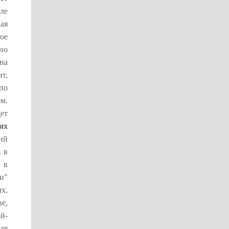
ле
ая
ое
но
на
т,
по
м.
ет
их
ий
ж
в
 в
и"
х,
е,
й-
ля