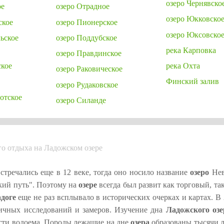
озеро Чернявско
ое
озеро Отрадное
озеро Юкковско
ское
озеро Пионерское
озеро Юксовско
ьское
озеро Поддубское
река Карповка
озеро Правдинское
ское
река Охта
озеро Раковическое
Финский залив
озеро Рудаковское
отское
озеро Силанде
го отдыха на Ладожском озере
стречались еще в 12 веке, тогда оно носило название
озеро
Нев
кий путь". Поэтому на
озере
всегда был развит как торговый, та
доге
еще не раз всплывало в исторических очерках и картах. В 
ичных исследований и замеров. Изучение дна
Ладожского озе
сти водоема. Породы лежащие на дне
озера
образованы тысячи л