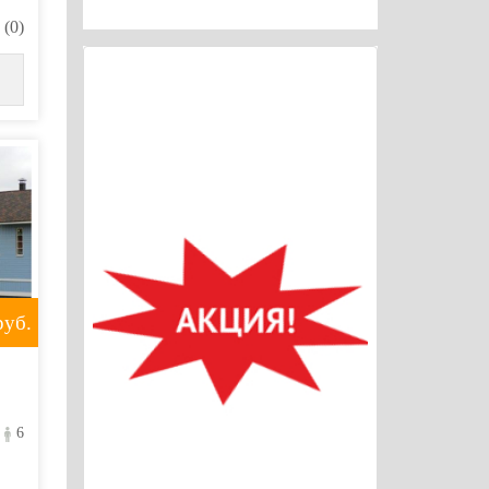
(0)
уб.
6