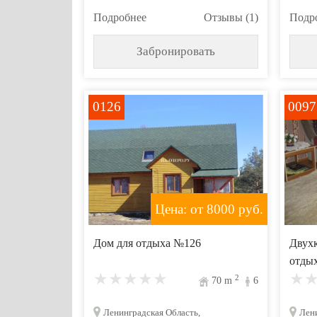
Подробнее
Отзывы (1)
Подр
Забронировать
0126
0097
Цена: от 8000
руб.
Дом для отдыха №126
Двухк
отды
2
70
m
6
Ленинградская Область,
Лени