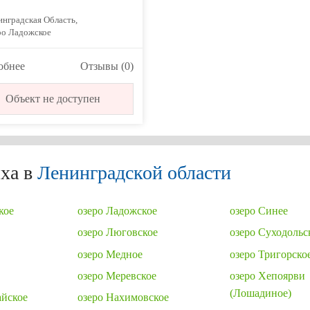
нградская Область,
ро Ладожское
обнее
Отзывы (0)
Объект не доступен
ха в
Ленинградской области
кое
озеро Ладожское
озеро Синее
озеро Люговское
озеро Суходольс
озеро Медное
озеро Тригорско
озеро Меревское
озеро Хепоярви
(Лошадиное)
айское
озеро Нахимовское