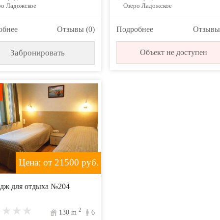
ро Ладожское
Озеро Ладожское
обнее
Отзывы (0)
Подробнее
Отзывы 
Забронировать
Объект не доступен
Цена: от 21500
руб.
дж для отдыха №204
2
130
m
6