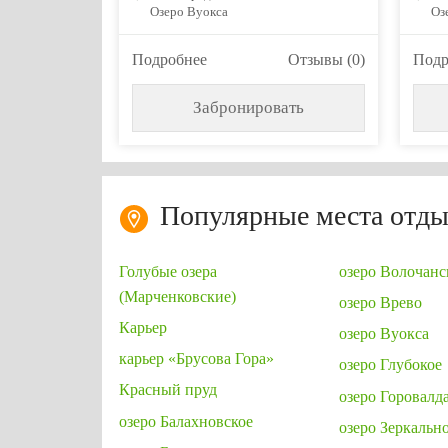
Озеро Вуокса
Оз
Подробнее
Отзывы (0)
Подр
Забронировать
Популярные места отды
Голубые озера
озеро Волочанс
(Марченковские)
озеро Врево
Карьер
озеро Вуокса
карьер «Брусова Гора»
озеро Глубокое
Красный пруд
озеро Горовалд
озеро Балахновское
озеро Зеркальн