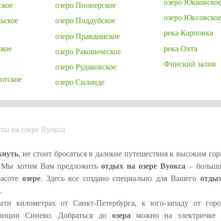
озеро Юкковско
ское
озеро Пионерское
озеро Юксовско
ьское
озеро Поддубское
река Карповка
озеро Правдинское
ское
река Охта
озеро Раковическое
Финский залив
озеро Рудаковское
отское
озеро Силанде
ты на озере Вуокса
хнуть
, не стоит бросаться в далекие путешествия к высоким го
. Мы хотим Вам предложить
отдых на озере Вуокса
– большо
расоте
озере
. Здесь все создано специально для Вашего
отды
.
ти километрах от Санкт-Петербурга, к юго-западу от горо
танции Синево. Добраться до
озера
можно на электричке 