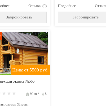
обнее
Отзывы (0)
Подробнее
Отзывы
Забронировать
Забронировать
0
Цена: от 5500
руб.
едж для отдыха №560
2
90
m
8
нинградская Область,