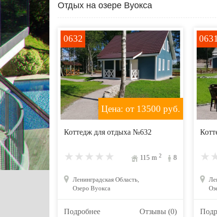
Отдых на озере Вуокса
0632
063
Цена: от 13500
руб.
Коттедж для отдыха №632
Котт
2
115
m
8
Ленинградская Область,
Ле
Озеро Вуокса
Оз
Подробнее
Отзывы (0)
Подр