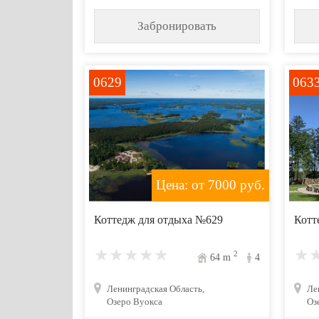
Забронировать
0629
063
Цена: от 7000
руб.
Коттедж для отдыха №629
Котт
2
64
m
4
Ленинградская Область,
Ле
Озеро Вуокса
Оз