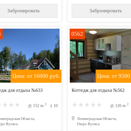
Забронировать
Забронировать
3
0562
Цена: от 16000
руб.
Цена: от 9500
едж для отдыха №633
Коттедж для отдыха №562
2
2
152
m
10
120
m
нинградская Область,
Ленинградская Область,
еро Вуокса
Озеро Вуокса