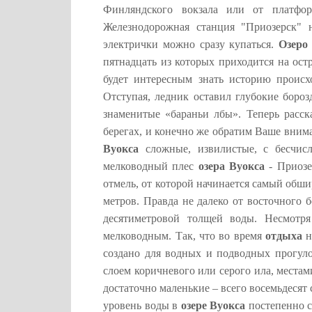
Финляндского вокзала или от платфор
Железнодорожная станция "Приозерск" 
электрички можно сразу купаться.
Озеро
пятнадцать из которых приходится на ост
будет интересным знать историю проис
Отступая, ледник оставил глубокие бороз
знаменитые «бараньи лбы». Теперь расс
берегах, и конечно же обратим Ваше вни
Вуокса
сложные, извилистые, с бесчис
мелководный плес
озера Вуокса
- Приозе
отмель, от которой начинается самый обш
метров. Правда не далеко от восточного б
десятиметровой толщей воды. Несмотр
мелководным. Так, что во время
отдыха
н
создано для водных и подводных прогуло
слоем коричневого или серого ила, местам
достаточно маленькие – всего восемьдесят
уровень воды в
озере Вуокса
постепенно с