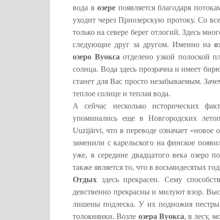
вода в
озере
появляется благодаря потока
уходит через Приозерскую протоку. Со вс
только на севере берег отлогий. Здесь мног
следующие друг за другом. Именно на
о
озеро Вуокса
отделено узкой полоской п
солнца. Вода здесь прозрачна и имеет бир
станет для Вас просто незабываемым. Зачем
теплое солнце и теплая вода.
А сейчас несколько исторических фак
упоминались еще в Новгородских летоп
Uuzijärvi, что в переводе означает «новое
заменили с карельского на финское появил
уже, в середине двадцатого века озеро 
также является то, что в восьмидесятых го
Отдых
здесь прекрасен. Сему способст
девственно прекрасны и милуют взор. Выс
лишены подлеска. У их подножия пестры
толокнянки. Возле
озера Вуокса
, в лесу, 