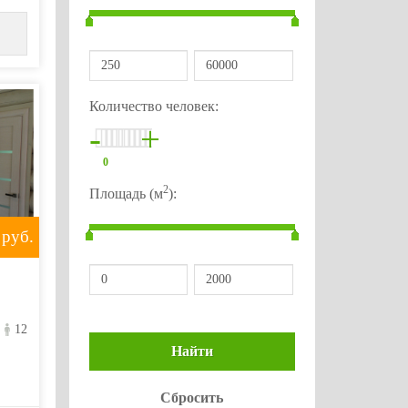
Количество человек:
-
+
0
2
Площадь (м
):
руб.
12