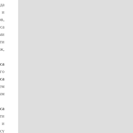
да
 и
ов,
еса
ми
ти
яж,
са
го
са
ем
ым
са
ти
 и
су