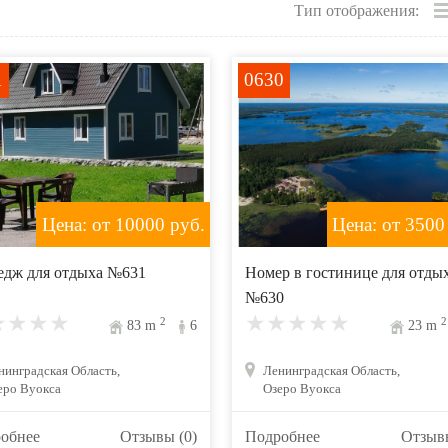
Тип отображения:
1
0630
Цена: от 10000
руб.
Цена: от 3500
едж для отдыха №631
Номер в гостинице для отды
№630
2
2
83
m
6
23
m
нинградская Область,
Ленинградская Область,
еро Вуокса
Озеро Вуокса
обнее
Отзывы (0)
Подробнее
Отзывы