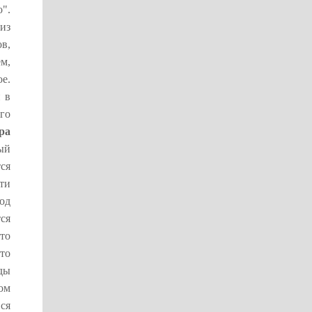
".
из
в,
ем,
е.
 в
его
ра
ый
ся
яти
од
ся
то
то
ды
ом
ся