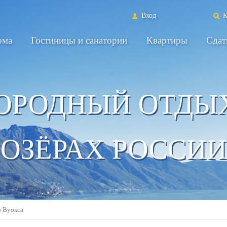
Вход
К
ома
Гостиницы и санатории
Квартиры
Сдат
ОРОДНЫЙ ОТДЫ
ОЗЁРАХ РОССИИ
о Вуокса