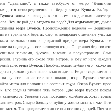
мы "Девяткино", а также автобусом от метро "Девяткино
находится непосредственно на берегу
озера Вуокса
. Выйдя 
 Вуокса
занимает площадь в сто восемь квадратных километро
рова. Чем не рай для
отдыха
на воде? Для
отдыхающих
, дума
хождения
озера Вуокса
. Происхождение водоема — ледниково
ды на гранитных берегах озер, отполировал отдельные участки
кажем несколько слов о прекрасной природе
озера Вуокса
, о 
мание на подводную составляющую
озера
. Очертания берегов
озе
ленными заливами, бухтами, мысами и полуостровами. Сам
рский. Глубина его около пяти метров. К югу от него находит
ирный плес
озера Вуокса
. Преобладающая глубина его - около п
ерега проходит узкая извилистая впадина. Ее дно скрывается п
я на существование стольких впадин,
озеро Вуокса
считает
айти места для плавания не составит труда.
Озеро Вуокса
прос
к. Его средняя глубина пять метров. Дно
озера Вуокса
покры
и каменистое. Уровень воды постоянно колеблется. Хотя перепа
 сантиметров. Самую большую глубину можно застать в мае. Пот
нижается. Так продолжается до сезона осенних дождей. Почти в