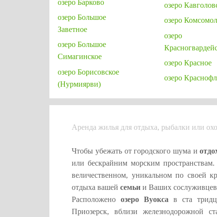
озеро Барково
озеро Кавголов
озеро Большое
озеро Комсомол
Заветное
озеро
озеро Большое
Красногвардей
Симагинское
озеро Красное
озеро Борисовское
озеро Краснофл
(Нурмиярви)
Аренда жилья для отдыха, рыбалки или охо
Чтобы убежать от городского шума и
отдо
или бескрайним морским пространствам
величественном, уникальном по своей к
отдыха вашей
семьи
и Ваших сослуживцев
Расположено
озеро Вуокса
в ста тридца
Приозерск, вблизи железнодорожной с