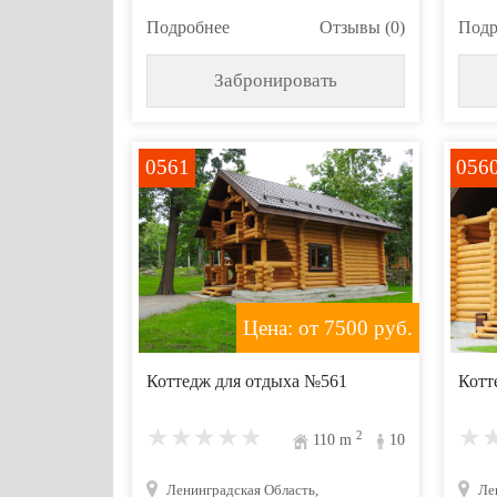
Подробнее
Отзывы (0)
Подр
Забронировать
0561
056
Цена: от 7500
руб.
Коттедж для отдыха №561
Котт
2
110
m
10
Ленинградская Область,
Ле