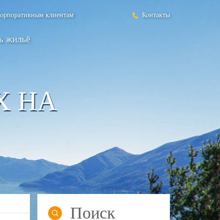
орпоративным клиентам
Контакты
ь жильё
Х НА
Поиск