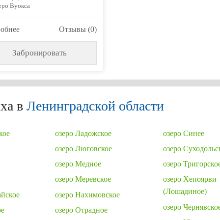
еро Вуокса
обнее
Отзывы (0)
Забронировать
ха в
Ленинградской области
кое
озеро Ладожское
озеро Синее
озеро Люговское
озеро Суходольс
озеро Медное
озеро Тригорско
озеро Меревское
озеро Хепоярви
(Лошадиное)
айское
озеро Нахимовское
озеро Чернявско
ое
озеро Отрадное