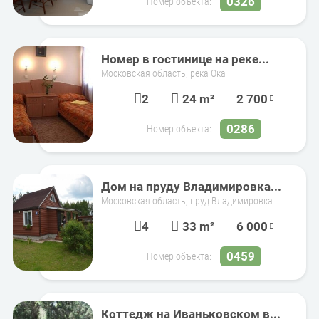
0326
Номер объекта:
Номер в гостинице на реке...
Московская область, река Ока
2
24 m²
2 700
0286
Номер объекта:
Дом на пруду Владимировка...
Московская область, пруд Владимировка
4
33 m²
6 000
0459
Номер объекта:
Коттедж на Иваньковском в...