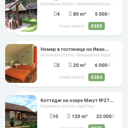
Московская область, Иваньковское водох...
4
80 m²
5 000
0385
Номер объекта:
Номер в гостинице на Иван...
Московская область, Иваньковское водох...
2
20 m²
6 000
0384
Номер объекта:
Коттедж на озере Мжут №27...
Московская область, озеро Мжут
10
120 m²
22 000