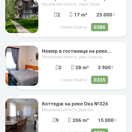
Московская область, озеро Сенеж
2
17 m²
25 000
0386
Номер объекта:
Номер в гостинице на реке...
Московская область, река Клязьма
2
28 m²
3 900
0335
Номер объекта:
Коттедж на реке Ока №326
Московская область, река Ока
9
206 m²
15 000