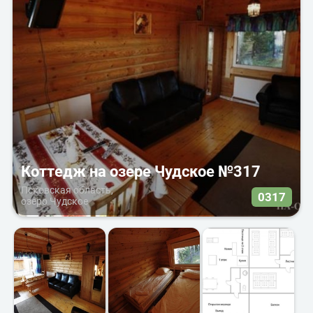
Коттедж на озере Чудское №317
Псковская область,
0317
озеро Чудское