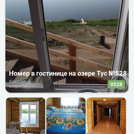
Номер в гостинице на озере Тус №528
Хакасия,
0528
озеро Тус