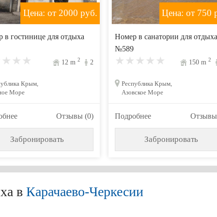
Цена: от 2000
руб.
Цена: от 750
р
 в гостинице для отдыха
Номер в санатории для отдых
№589
2
2
12
m
2
150
m
публика Крым,
Республика Крым,
ное Море
Азовское Море
обнее
Отзывы (0)
Подробнее
Отзывы 
Забронировать
Забронировать
ха в
Карачаево-Черкесии