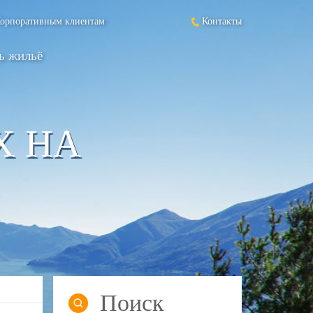
орпоративным клиентам
Контакты
ь жильё
Х НА
Поиск