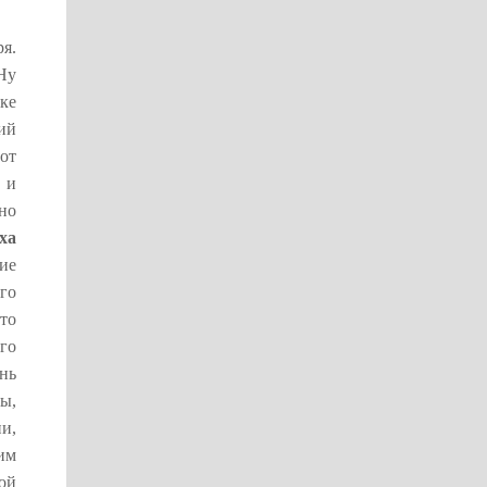
я.
Ну
ке
ий
от
 и
но
ха
ие
го
то
го
нь
ы,
и,
им
ой