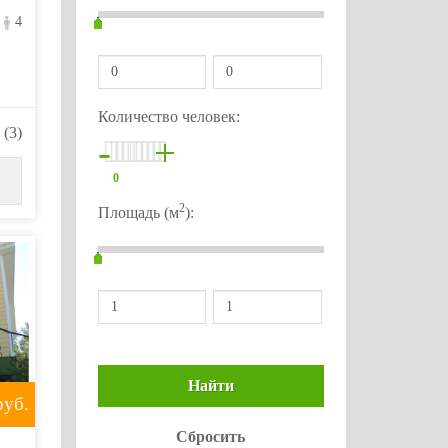
4
Количество человек:
(3)
-
+
0
2
Площадь (м
):
уб.