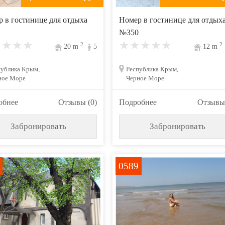
 в гостинице для отдыха
Номер в гостинице для отдых
№350
2
2
20
m
5
12
m
публика Крым,
Республика Крым,
ное Море
Черное Море
обнее
Отзывы (0)
Подробнее
Отзывы 
Забронировать
Забронировать
0589