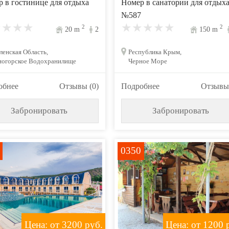
 в гостинице для отдыха
Номер в санатории для отдых
№587
2
2
20
m
2
150
m
енская Область,
Республика Крым,
ногорское Водохранилище
Черное Море
обнее
Отзывы (0)
Подробнее
Отзывы 
Забронировать
Забронировать
0350
Цена: от 3200
руб.
Цена: от 1200
р