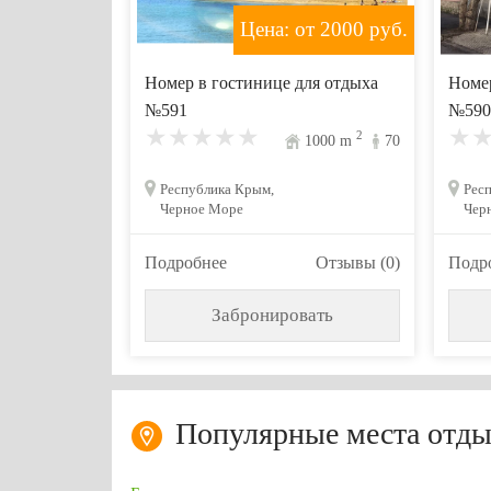
Цена: от 2000
руб.
Номер в гостинице для отдыха
Номер
№591
№590
2
1000
m
70
Республика Крым,
Рес
Черное Море
Чер
Подробнее
Отзывы (0)
Подр
Забронировать
Популярные места отды