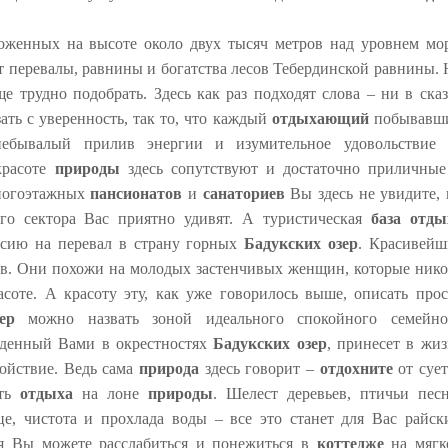
ложенных на высоте около двух тысяч метров над уровнем мор
т перевалы, равнины и богатства лесов Тебердинской равнины. 
е трудно подобрать. Здесь как раз подходят слова – ни в сказ
зать с уверенность, так то, что каждый
отдыхающий
побывавш
бывалый прилив энергии и изумительное удовольствие 
красоте
природы
здесь сопутствуют и достаточно приличные
многоэтажных
пансионатов
и
санаториев
Вы здесь не увидите, 
го сектора Вас приятно удивят. А туристическая
база отды
рсию на перевал в страну горных
Бадукских озер
. Красивейш
ов. Они похожи на молодых застенчивых женщин, которые нико
асоте. А красоту эту, как уже говорилось выше, описать прос
ер
можно назвать зоной идеального спокойного семейно
еденный Вами в окрестностях
Бадукских озер
, принесет в жиз
ойствие. Ведь сама
природа
здесь говорит –
отдохните
от сует
сть
отдыха
на лоне
природы
. Шелест деревьев, птичьи песн
це, чистота и прохлада воды – все это станет для Вас райск
я Вы можете расслабиться и понежиться в
коттедже
на мягк