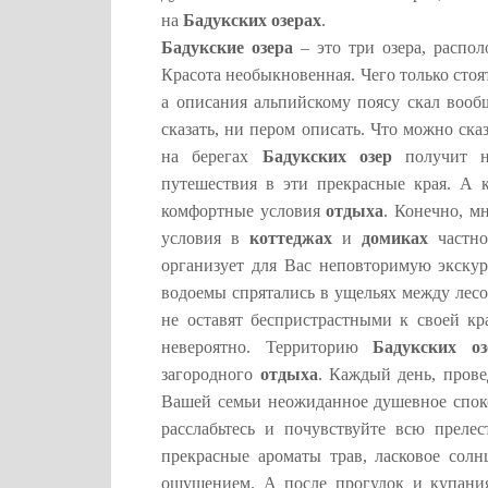
на
Бадукских озерах
.
Бадукские озера
– это три озера, распо
Красота необыкновенная. Чего только стоя
а описания альпийскому поясу скал вообщ
сказать, ни пером описать. Что можно ска
на берегах
Бадукских озер
получит не
путешествия в эти прекрасные края. А 
комфортные условия
отдыха
. Конечно, 
условия в
коттеджах
и
домиках
частно
организует для Вас неповторимую экску
водоемы спрятались в ущельях между лес
не оставят беспристрастными к своей кр
невероятно. Территорию
Бадукских оз
загородного
отдыха
. Каждый день, пров
Вашей семьи неожиданное душевное спок
расслабьтесь и почувствуйте всю преле
прекрасные ароматы трав, ласковое солн
ощущением. А после прогулок и купани