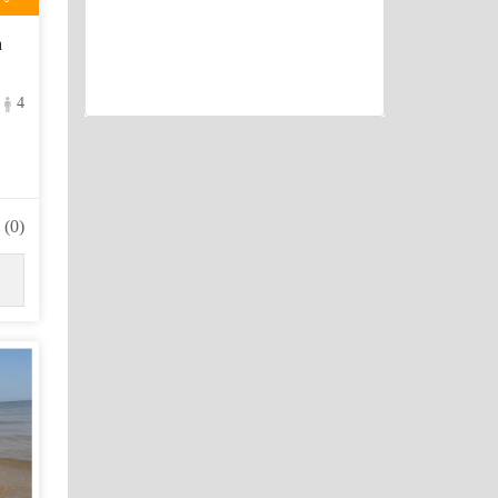
а
4
(0)