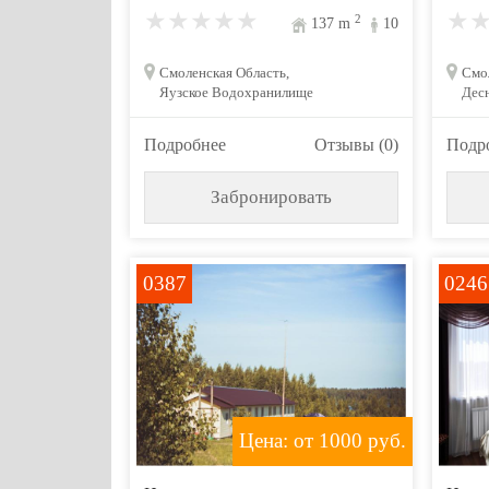
2
137
m
10
Смоленская Область,
Смол
Яузское Водохранилище
Дес
Подробнее
Отзывы (0)
Подр
Забронировать
0387
0246
Цена: от 1000
руб.