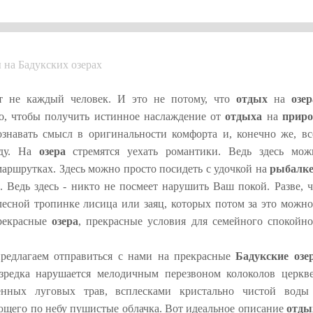
 на Бадукских озерах
 не каждый человек. И это не потому, что
отдых
на
озер
го, чтобы получить истинное наслаждение от
отдыха
на
приро
знавать смысл в оригинальности комфорта и, конечно же, вс
оду. На
озера
стремятся уехать романтики. Ведь здесь мож
 маршрутках. Здесь можно просто посидеть с удочкой на
рыбалк
 Ведь здесь - никто не посмеет нарушить Ваш покой. Разве, ч
есной тропинке лисица или заяц, которых потом за это можно
рекрасные
озера
, прекрасные условия для семейного спокойно
редлагаем отправиться с нами на прекрасные
Бадукские озе
редка нарушается мелодичным перезвоном колоколов церкве
енных луговых трав, всплесками кристально чистой воды
яющего по небу пушистые облачка. Вот идеальное описание
отды