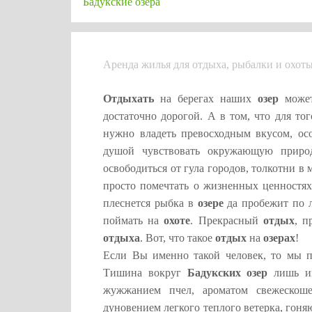
Бадукские озера
Аренда жилья для отдыха, рыбалки и охоты
Отдыхать
на берегах наших
озер
может
достаточно дорогой. А в том, что для то
нужно владеть превосходным вкусом, осо
душой чувствовать окружающую прир
освободиться от гула городов, толкотни в
просто помечтать о жизненных ценностях.
плеснется рыбка в
озере
да пробежит по л
поймать на
охоте
. Прекрасный
отдых
, п
отдыха
. Вот, что такое
отдых
на
озерах
!
Если Вы именно такой человек, то мы п
Тишина вокруг
Бадукских озер
лишь из
жужжанием пчел, ароматом свежескош
дуновением легкого теплого ветерка, гон