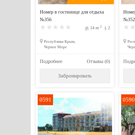
Номер в гостинице для отдыха
Номер
№356
№352
2
14
m
2
Республика Крым,
Рес
Черное Море
Чер
Подробнее
Отзывы (0)
Подр
Забронировать
0591
0590