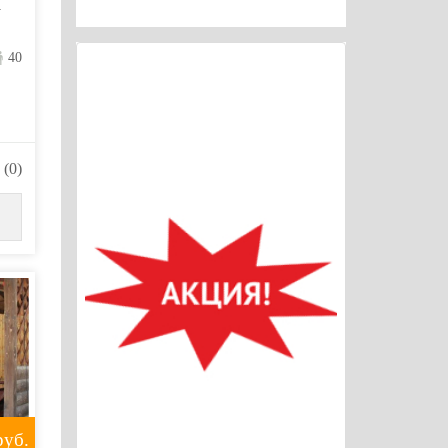
а
40
(0)
уб.