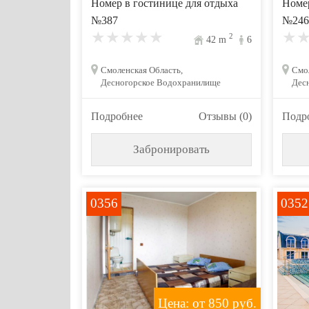
Номер в гостинице для отдыха
Номер
№387
№246
2
42
m
6
Смоленская Область,
Смол
Десногорское Водохранилище
Дес
Подробнее
Отзывы (0)
Подр
Забронировать
0356
0352
Цена: от 850
руб.