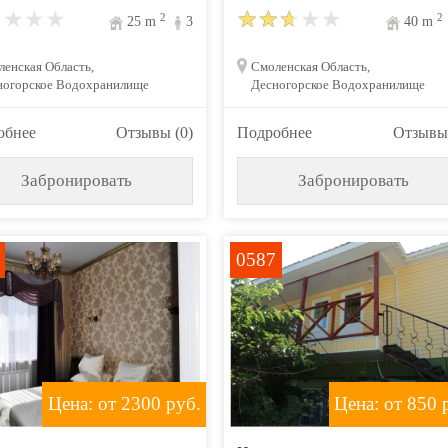
2
2
25
m
3
40
m
енская Область,
Смоленская Область,
ногорское Водохранилище
Десногорское Водохранилище
обнее
Отзывы (0)
Подробнее
Отзывы 
Забронировать
Забронировать
0587
Цена: от 2300
руб.
Цена: от 850
р