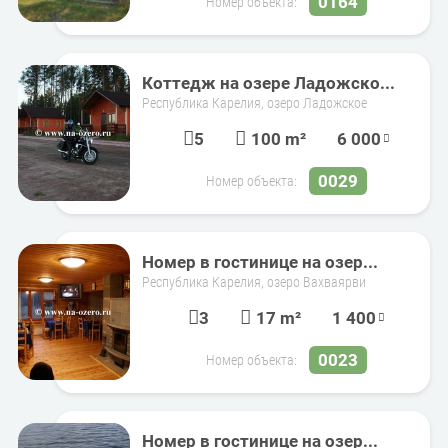
0164
Номер объекта:
Коттедж на озере Ладожско...
Республика Карелия, озеро Ладожское
5
100 m²
6 000
0029
Номер объекта:
Номер в гостинице на озер...
Республика Карелия, озеро Вахваярви
3
17 m²
1 400
0023
Номер объекта:
Номер в гостинице на озер...