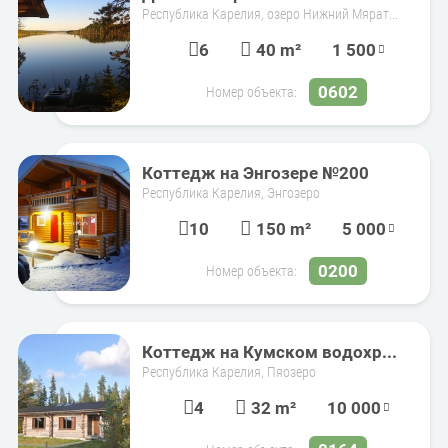
Республика Карелия, озеро Нижний Мярат...
6
40 m²
1 500
0602
Номер объекта:
Коттедж на Энгозере №200
Республика Карелия, Энгозеро
10
150 m²
5 000
0200
Номер объекта:
Коттедж на Кумском водохр...
Республика Карелия, Пяозеро
4
32 m²
10 000