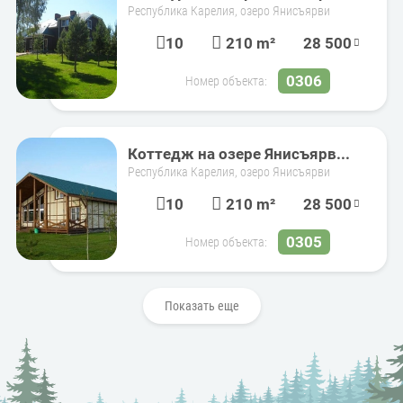
Республика Карелия, озеро Янисъярви
10
210 m²
28 500
0306
Номер объекта:
Коттедж на озере Янисъярв...
Республика Карелия, озеро Янисъярви
10
210 m²
28 500
0305
Номер объекта:
Показать еще