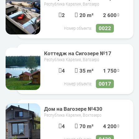
Республика Карелия, Вагозеро
2
20 m²
2 600
0022
Номер объекта:
Коттедж на Сигозере №17
Республика Карелия, Вагозеро
4
35 m²
1 750
0017
Номер объекта:
Дом на Вагозере №430
Республика Карелия, Вохтозеро
4
70 m²
4 200