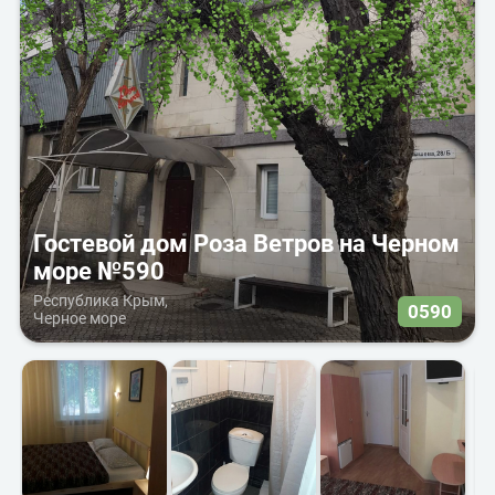
Гостевой дом Роза Ветров на Черном
море №590
Республика Крым,
0590
Черное море