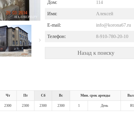
Дом:
114
Имя:
Алексей
E-mail:
info@korona67.ru
Телефон:
8-910-780-20-10
Назад к поиску
Чт
Пт
Сб
Вс
Мин. срок аренды
Вал
2300
2300
2300
2300
1
День
R