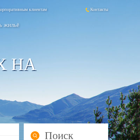
орпоративным клиентам
Контакты
ь жильё
Х НА
Поиск