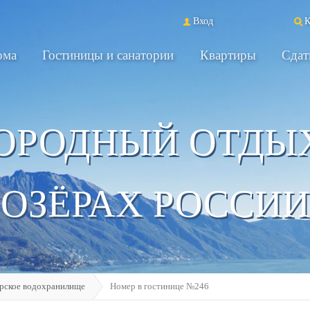
Вход
К
ома
Гостиницы и санатории
Квартиры
Сдат
ОРОДНЫЙ ОТДЫ
ОЗЁРАХ РОССИИ
рское водохранилище
Номер в гостинице №246