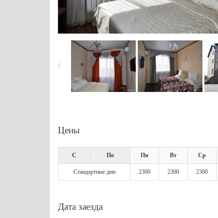
Цены
С
По
Пн
Вт
Ср
Стандартные дни
2300
2300
2300
Дата заезда