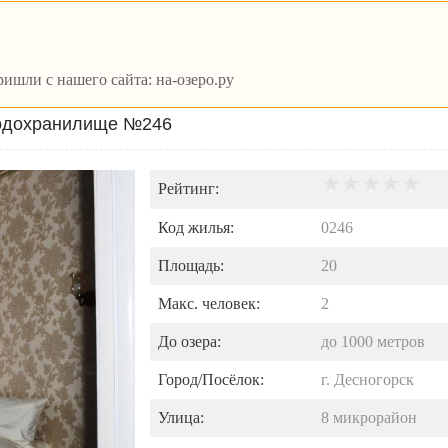
ишли с нашего сайта: на-озеро.ру
водохранилище №246
Рейтинг:
Код жилья:
0246
Площадь:
20
Макс. человек:
2
До озера:
до
1000
метров
Город/Посёлок:
г. Десногорск
Улица:
8 микрорайон