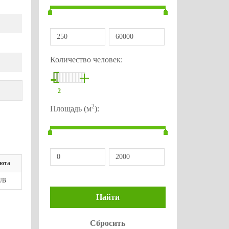
Количество человек:
-
+
2
2
Площадь (м
):
юта
UB