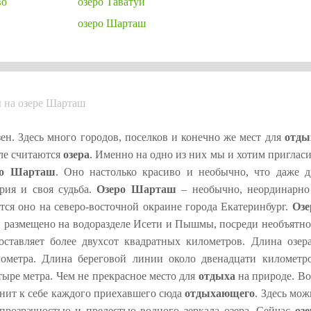
во
озеро Таватуй
озеро Шарташ
ы на озере Шарташ
ен. Здесь много городов, поселков и конечно же мест для
отды
ле считаются
озера
. Именно на одно из них мы и хотим приглас
ро Шарташ
. Оно настолько красиво и необычно, что даже д
рия и своя судьба.
Озеро Шарташ
– необычно, неординарно
ится оно на северо-восточной окраине города Екатеринбург.
Озе
и размещено на водоразделе Исети и Пышмы, посреди необъятно
оставляет более двухсот квадратных километров. Длина озера
ометра. Длина береговой линии около двенадцати километро
ыре метра. Чем не прекрасное место для
отдыха
на природе. Во
манит к себе каждого приехавшего сюда
отдыхающего
. Здесь мо
 прозрачностью и прелестью водного зеркала озера. Сейчас
озе