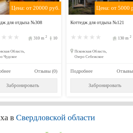
Цена: от 20000
руб.
Цена: от 5000
р
дж для отдыха №308
Коттедж для отдыха №121
2
2
310
m
10
130
m
вская Область,
Псковская Область,
о Чудское
Озеро Себежское
обнее
Отзывы (0)
Подробнее
Отзывы 
Забронировать
Забронировать
ха в
Свердловской области