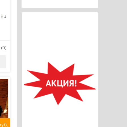
2
(0)
уб.