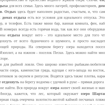
дыха
для всех семьи. Здесь много лагерей, профилакториев,
дом
ов
.
Отдых
здесь будет наполнен радостью, счастьем, и, что сам
ех
домах отдыха
есть все условия для идеального отпуска. Это
р, и телефон. Есть также мини бар, ванная комната, фен, наб
 номерах всегда есть горячая вода, так как все они оборудова
оны
отдыха
вокруг него - это идеальное место для того чт
дохнуть от всего будничного и шумного, и просто насладит
ющей природы. На северном берегу озера находится посел
к Изоплит, а на южном - поселок Пески. Здесь можно найти мно
торе.
и для рыбной ловли. Оно широко известно рыбакам-любителя
сти озера, каменистая гряда, идущая с юго-запада на восток,
отников за окунем и рипусом. Водятся здесь также плотва, кара
ет
отдохнуть
на берегу водоема с удочкой в руке – прямая дорога
 не найти. Вся природа вокруг
озера
живет своей жизнью и ман
Иногда, кажется, что лес, который окружает
озеро Шарт
ерная гладь очерчена золотисто-желтой каймой песчаных пляже