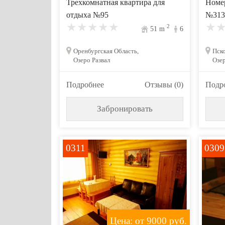
Трехкомнатная квартира для
Номер
отдыха №95
№313
2
51
m
6
Оренбургская Область,
Пско
Озеро Развал
Озе
Подробнее
Отзывы (0)
Подр
Забронировать
0311
0309
Цена: от 9000
руб.