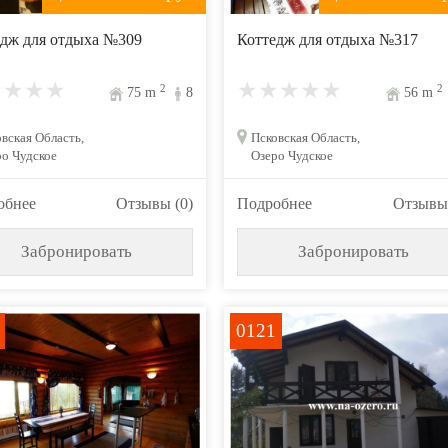
дж для отдыха №309
Коттедж для отдыха №317
2
2
75
m
8
56
m
вская Область,
Псковская Область,
о Чудское
Озеро Чудское
обнее
Отзывы (0)
Подробнее
Отзывы 
Забронировать
Забронировать
0121