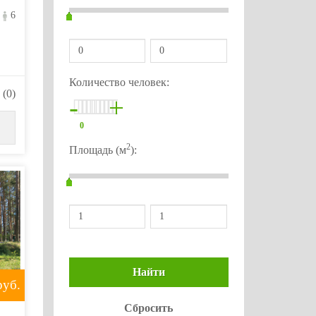
6
Количество человек:
(0)
-
+
0
2
Площадь (м
):
уб.