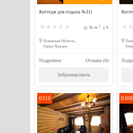
Коттедж для отдыха №311
Котте
2
56
m
6
Псковская Область,
Пско
Озеро Чудское
Озер
Подробнее
Отзывы (0)
Подр
Забронировать
0310
0308