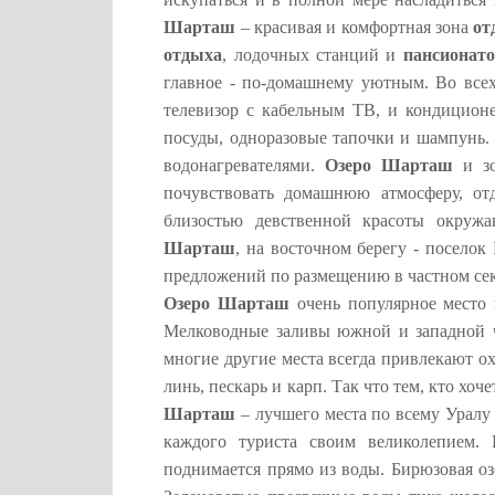
Шарташ
– красивая и комфортная зона
от
отдыха
, лодочных станций и
пансионат
главное - по-домашнему уютным. Во вс
телевизор с кабельным ТВ, и кондиционе
посуды, одноразовые тапочки и шампунь. В
водонагревателями.
Озеро Шарташ
и з
почувствовать домашнюю атмосферу, от
близостью девственной красоты окружа
Шарташ
, на восточном берегу - посело
предложений по размещению в частном сек
Озеро Шарташ
очень популярное место 
Мелководные заливы южной и западной ча
многие другие места всегда привлекают ох
линь, пескарь и карп. Так что тем, кто хоч
Шарташ
– лучшего места по всему Уралу
каждого туриста своим великолепием. 
поднимается прямо из воды. Бирюзовая оз