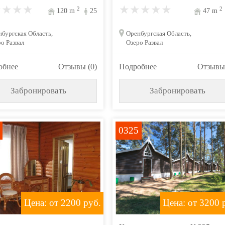
2
2
120
m
25
47
m
бургская Область,
Оренбургская Область,
о Развал
Озеро Развал
обнее
Отзывы (0)
Подробнее
Отзывы 
Забронировать
Забронировать
0325
Цена: от 2200
руб.
Цена: от 3200
р