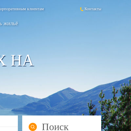
орпоративным клиентам
Контакты
ь жильё
Х НА
Поиск