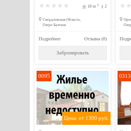
2
18
m
2
Свердловская Область,
Орен
Озеро Балтым
Озер
Подробнее
Отзывы (0)
Подр
Забронировать
0095
0313
Цена: от 1300
руб.