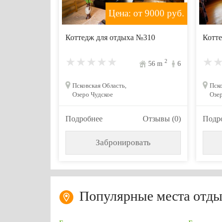
Цена: от 9000
руб.
Коттедж для отдыха №310
Котте
2
56
m
6
Псковская Область,
Пско
Озеро Чудское
Озер
Подробнее
Отзывы (0)
Подр
Забронировать
Популярные места отды