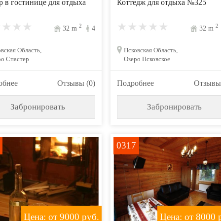
 в гостинице для отдыха
Коттедж для отдыха №325
2
2
32
m
4
32
m
вская Область,
Псковская Область,
ро Спастер
Озеро Псковское
обнее
Отзывы (0)
Подробнее
Отзывы 
Забронировать
Забронировать
0317
Цена: от 9000
руб.
Цена: от 8000
р