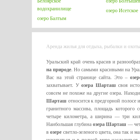
Белоярское
озеро Болтыше
водохранилище
озеро Исетское
озеро Балтым
Аренда жилья для отдыха, рыбалки и охот
Уральский край очень красив и разнообраз
на природе
. Но самыми красивыми на Ура
Вас на этой странице сайта. Это –
озе
захватывает. У
озера Шарташ
своя исто
совсем не похоже на другие озера. Наход
Шарташ
относится к предгорной полосе 
гранитного массива, площадь которого с
четыре километра, а ширина — три кил
Наибольшая глубина
озера Шарташ
— чет
в
озере
светло-зеленого цвета, она так и 
искупаться и в полной мере насладиться