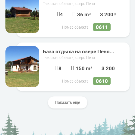
Тверская область, озеро Пено
4
36 m²
3 200
0611
Номер объекта:
База отдыха на озере Пено...
Тверская область, озеро Пено
8
150 m²
3 200
0610
Номер объекта:
Показать еще