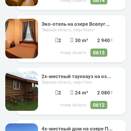
0614
Номер объекта:
Эко-отель на озере Вселуг...
Тверская область, озеро Вселуг
2
30 m²
2 940
0613
Номер объекта:
2х-местный таунхауз на оз...
Тверская область, озеро Пено
2
24 m²
2 080
0612
Номер объекта:
4х-местный дом на озере П...