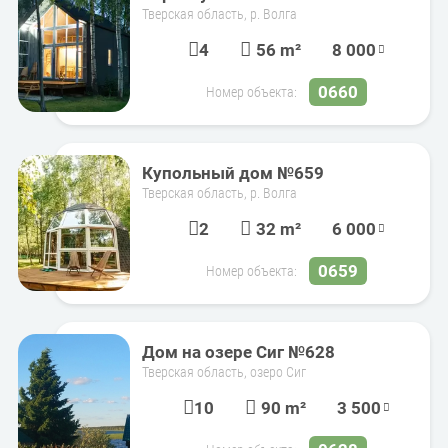
Тверская область, р. Волга
4
56 m²
8 000
0660
Номер объекта:
Купольный дом №659
Тверская область, р. Волга
2
32 m²
6 000
0659
Номер объекта:
Дом на озере Сиг №628
Тверская область, озеро Сиг
10
90 m²
3 500