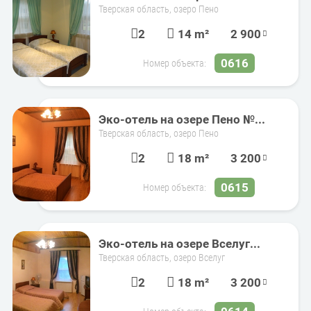
Тверская область, озеро Пено
2
14 m²
2 900
0616
Номер объекта:
Эко-отель на озере Пено №...
Тверская область, озеро Пено
2
18 m²
3 200
0615
Номер объекта:
Эко-отель на озере Вселуг...
Тверская область, озеро Вселуг
2
18 m²
3 200