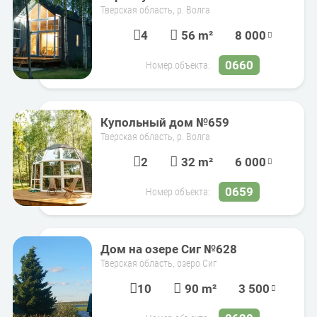
Тверская область, р. Волга
4
56 m²
8 000
0660
Номер объекта:
Купольный дом №659
Тверская область, р. Волга
2
32 m²
6 000
0659
Номер объекта:
Дом на озере Сиг №628
Тверская область, озеро Сиг
10
90 m²
3 500