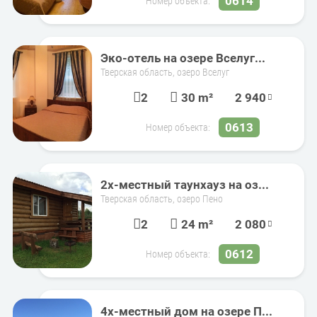
0614
Номер объекта:
Эко-отель на озере Вселуг...
Тверская область, озеро Вселуг
2
30 m²
2 940
0613
Номер объекта:
2х-местный таунхауз на оз...
Тверская область, озеро Пено
2
24 m²
2 080
0612
Номер объекта:
4х-местный дом на озере П...