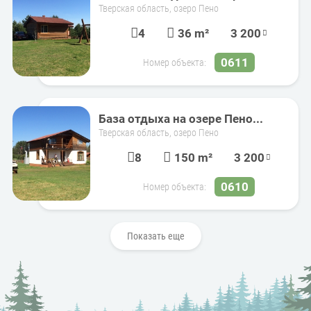
Тверская область, озеро Пено
4
36 m²
3 200
0611
Номер объекта:
База отдыха на озере Пено...
Тверская область, озеро Пено
8
150 m²
3 200
0610
Номер объекта:
Показать еще