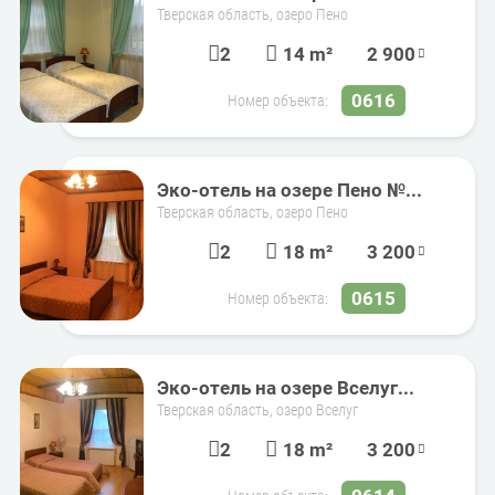
Тверская область, озеро Пено
2
14 m²
2 900
0616
Номер объекта:
Эко-отель на озере Пено №...
Тверская область, озеро Пено
2
18 m²
3 200
0615
Номер объекта:
Эко-отель на озере Вселуг...
Тверская область, озеро Вселуг
2
18 m²
3 200