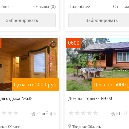
обнее
Отзывы (0)
Подробнее
Отзывы 
Забронировать
Забронировать
0600
Цена: от 5000
руб.
Цена: от 5000
р
для отдыха №638
Дом для отдыха №600
2
2
54
m
6
81
m
ская Область,
Тверская Область,