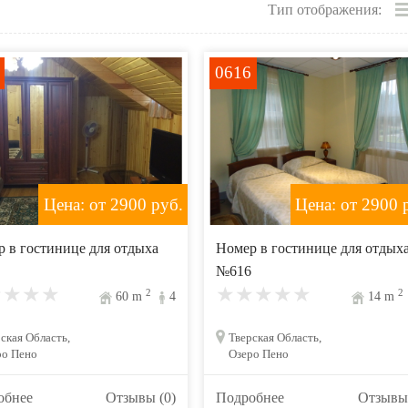
Тип отображения:
0616
Цена: от 2900
руб.
Цена: от 2900
р
 в гостинице для отдыха
Номер в гостинице для отдых
№616
2
2
60
m
4
14
m
ская Область,
Тверская Область,
ро Пено
Озеро Пено
обнее
Отзывы (0)
Подробнее
Отзывы 