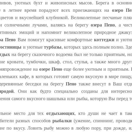
аливов, уютных бухт и живописных мысов. Берега в основн
ые в летнее время порадуют всех приезжающих на
озеро Пе
ветов и вкуснейшей клубникой. Великолепные песчаные пля
и солнечными лучами, валяясь на берегу
озера Пено
, а чис
зитивных эмоций и напомнит великолепное природное джакуз
ра Пено
Вам помогут красивые комфортные
коттеджи
и уютн
гостиницы
и уютные
турбазы
, которых здесь полным полно. Зд
тдых
на берегу сказочного водоема был не только приятным, но
 кровати, тумбочки, шкаф, стол, стулья, а также много друг
емяпровождение на
озере Пено
еще более уютным и приятным. 
леньких кафе, в которых готовят самую вкусную в мире пищу,
деревянные беседки на берегу
Пено
также внесут в Ваш отд
иродой
. Они как будто специально созданы для интересно
ления самого вкусного шашлыка или рыбы, которую Вы перед т
льное место для тех
отдыхающих
, кто души не чает в так
юбители разных способов
рыбалки
(ужение, спиннинг, проводк
ятие по вкусу. Ловить рыбу можно в любую пору, при дожде, и