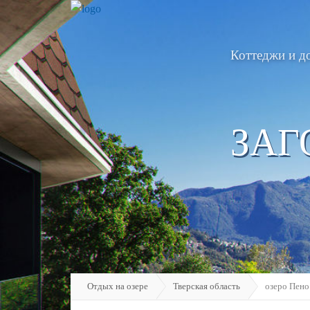
Коттеджи и д
ЗАГ
Отдых на озере
Тверская область
озеро Пено