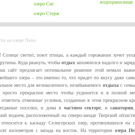
водохранилище
озеро Сиг
озеро Стерж
ты на озере Пено
! Солнце светит, поют птицы, а каждый горожанин хочет уеха
 рутины. Куда рвануть, чтобы
отдых
запомнился надолго и заряд
аш сайт предлагает оптимальное решение этой немало важн
вейшего озера – это именно то, что придет по вкусу даже сам
льное место для великолепного, незабываемого
отдыха
с семье
 просто прекрасное место чтобы уединится и в полной ме
т отметить отменные условия, созданные в этом прекрасном кра
ттеджные поселки, и дома в
частном секторе
, и
санатории
ший водоем, расположенный на северо-западе Тверской области
 относится к каскаду Селигерских озер, протянувшихся на с
есят километров с запада на восток. На территории
озера Пе