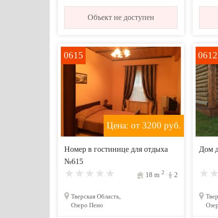
Объект не доступен
0615
0612
Цена: от 3200
руб.
Номер в гостинице для отдыха
Дом 
№615
2
18
m
2
Тверская Область,
Твер
Озеро Пено
Озе