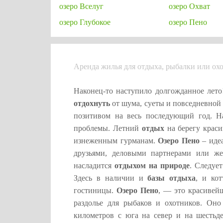
озеро Вселуг
озеро Охват
озеро Глубокое
озеро Пено
Аренда жилья для отдыха, рыбалки или охо
Наконец-то наступило долгожданное лето
отдохнуть
от шума, суеты и повседневной
позитивом на весь последующий год. Н
проблемы. Летний
отдых
на берегу краси
изнеженным гурманам.
Озеро Пено
– идеа
друзьями, деловыми партнерами или же
насладится
отдыхом на природе
. Следуе
Здесь в наличии и
базы отдыха
, и ко
гостиницы.
Озеро Пено
, — это красивей
раздолье для рыбаков и охотников. Оно
километров с юга на север и на шестьд