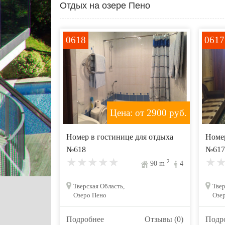
Отдых на озере Пено
0618
0617
Цена: от 2900
руб.
Номер в гостинице для отдыха
Номер
№618
№617
2
90
m
4
Тверская Область,
Твер
Озеро Пено
Озе
Подробнее
Отзывы (0)
Подр