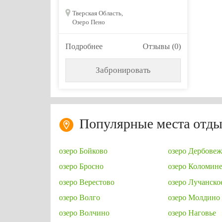
Тверская Область,
Озеро Пено
Подробнее
Отзывы (0)
Забронировать
Популярные места отды
озеро Бойково
озеро Дербове
озеро Бросно
озеро Коломин
озеро Верестово
озеро Лучанско
озеро Волго
озеро Молдино
озеро Волчино
озеро Наговье