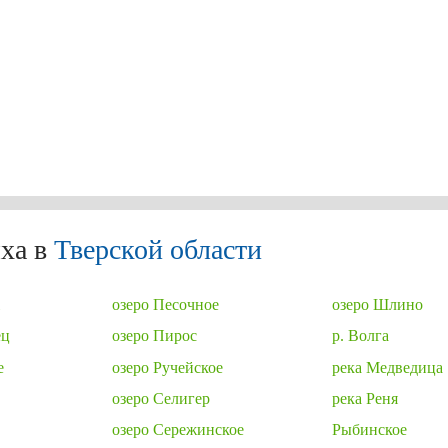
ха в
Тверской области
ж
озеро Песочное
озеро Шлино
ец
озеро Пирос
р. Волга
е
озеро Ручейское
река Медведица
озеро Селигер
река Реня
озеро Сережинское
Рыбинское