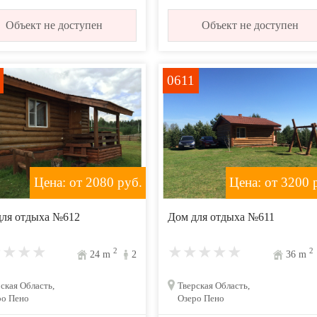
Объект не доступен
Объект не доступен
0611
Цена: от 2080
руб.
Цена: от 3200
р
для отдыха №612
Дом для отдыха №611
2
2
24
m
2
36
m
ская Область,
Тверская Область,
ро Пено
Озеро Пено