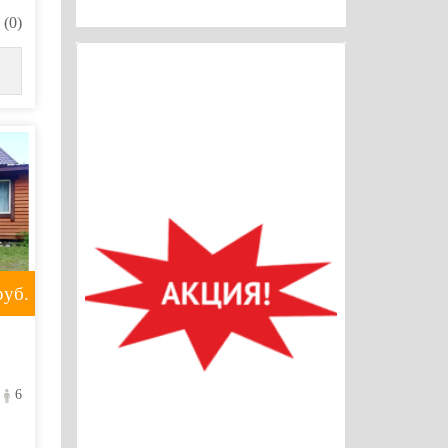
(0)
уб.
6