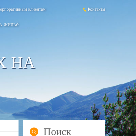
орпоративным клиентам
Контакты
ь жильё
Х НА
Поиск