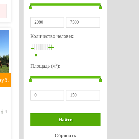
Количество человек:
-
+
0
2
Площадь (м
):
уб.
4