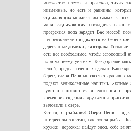
множество плесов и протоков, тихих з
низменные, но есть и равнины, котор
отдыхающих
множеством самых разных ц
манят
отдыхающих
, насладится нежным
прозрачная вода зарядит Вас массой по
Непревзойденно
отдохнуть
на берегу
озе
деревянные
домики
для
отдыха
, большие
есть все необходимое, чтобы загородный
о
по-домашнему уютным. Комфортные мягкие
вещей, предназначенных сделать Ваше вр
берегу
озера Пено
множество красивых ма
подают великолепные напитки. Уютные 
чувство спокойствия и единения с
пр
времяпровождения с друзьями и приготов
выловили в озере.
Кстати, о
рыбалке
!
Озеро Пено
– идеа
интересном занятии, как ловля рыбы. Л
кружки, дорожка) найдут здесь себе зан