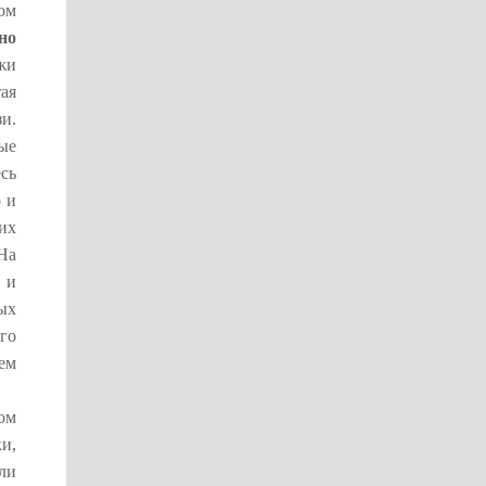
ом
но
жи
тая
и.
ые
есь
 и
их
На
 и
ых
го
ем
ом
и,
ли