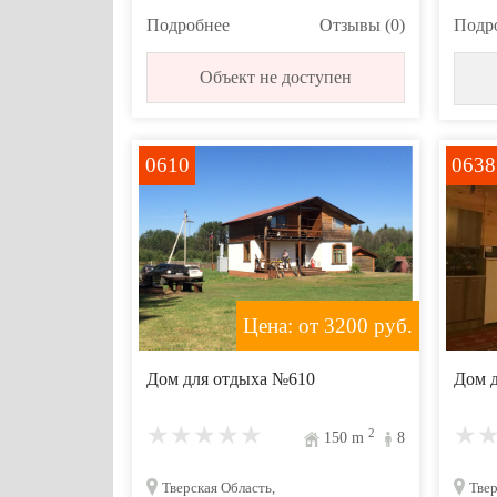
Подробнее
Отзывы (0)
Подр
Объект не доступен
0610
0638
Цена: от 3200
руб.
Дом для отдыха №610
Дом 
2
150
m
8
Тверская Область,
Твер