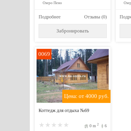
Озеро Пено
Озе
Подробнее
Отзывы (0)
Подр
Забронировать
0069
Цена: от 4000
руб.
Коттедж для отдыха №69
2
0
m
6