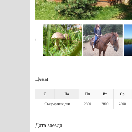
Цены
С
По
Пн
Вт
Ср
Стандартные дни
2800
2800
2800
Дата заезда