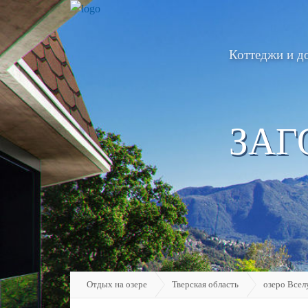
Коттеджи и д
ЗАГ
Отдых на озере
Тверская область
озеро Всел