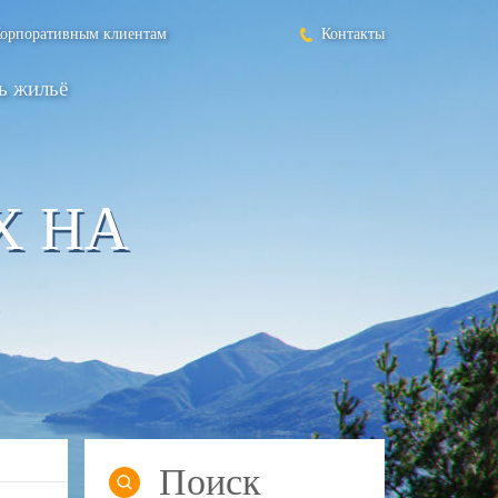
орпоративным клиентам
Контакты
ь жильё
Х НА
Поиск