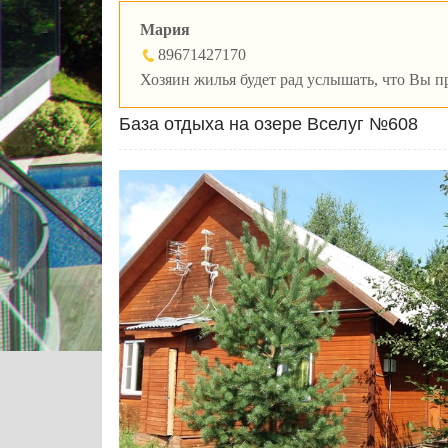
Мария
89671427170
Хозяин жилья будет рад услышать, что Вы пр
База отдыха на озере Вселуг №608