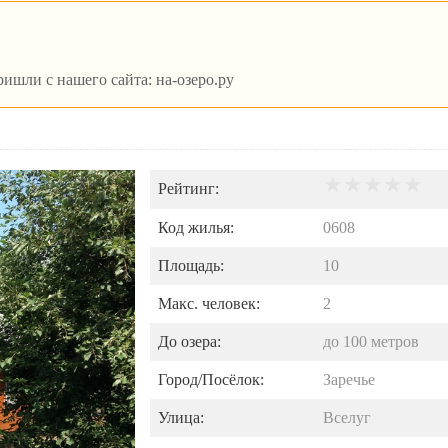
ишли с нашего сайта: на-озеро.ру
Рейтинг:
Код жилья:
0608
Площадь:
10
Макс. человек:
2
До озера:
до
100
метров
Город/Посёлок:
Заречье
Улица:
Вселуг