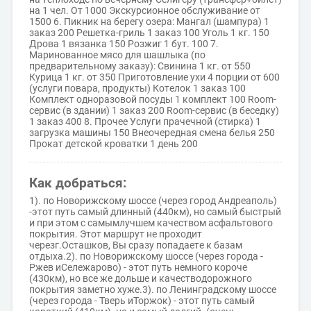
на 1 чел. От 1000 Экскурсионное обслуживание от
1500 6. Пикник на берегу озера: Мангал (шампура) 1
заказ 200 Решетка-гриль 1 заказ 100 Уголь 1 кг. 150
Дрова 1 вязанка 150 Розжиг 1 бут. 100 7.
Маринованное мясо для шашлыка (по
предварительному заказу): Свинина 1 кг. от 550
Курица 1 кг. от 350 Приготовление ухи 4 порции от 600
(услуги повара, продукты) Котелок 1 заказ 100
Комплект одноразовой посуды 1 комплект 100 Room-
сервис (в здании) 1 заказ 200 Room-сервис (в беседку)
1 заказ 400 8. Прочее Услуги прачечной (стирка) 1
загрузка машины 150 Внеочередная смена белья 250
Прокат детской кроватки 1 день 200
Как добраться:
1). по Новорижскому шоссе (через город Андреаполь)
-этот путь самый длинный (440км), но самый быстрый
и при этом с самымлучшем качеством асфальтового
покрытия. Этот маршрут не проходит
черезг.Осташков, Вы сразу попадаете к базам
отдыха.2). по Новорижскому шоссе (через города -
Ржев иСележарово) - этот путь немного короче
(430км), но все же дольше и качестводорожного
покрытия заметно хуже.3). по Ленинградскому шоссе
(через города - Тверь иТоржок) - этот путь самый