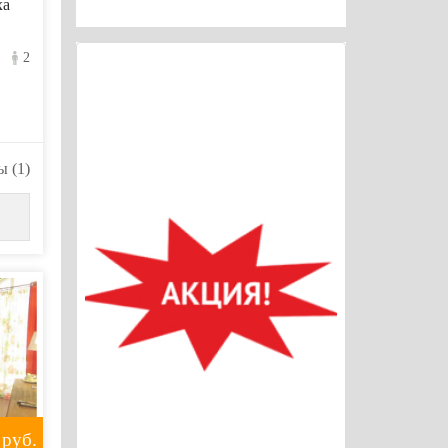
ха
2
 (1)
руб.