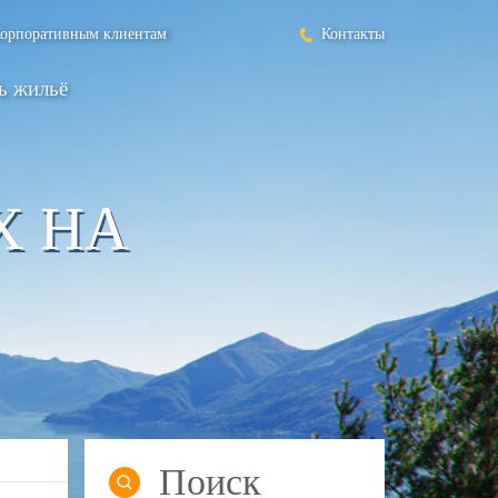
орпоративным клиентам
Контакты
ь жильё
Х НА
Поиск