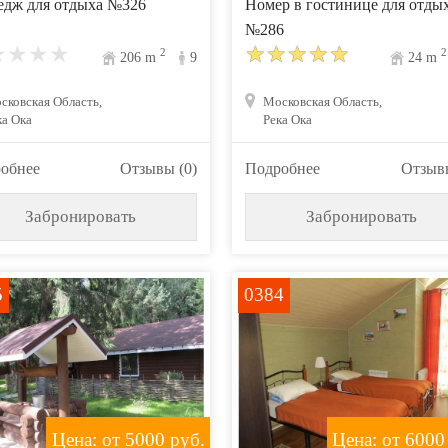
едж для отдыха №326
Номер в гостинице для отды
№286
2
2
206
m
9
24
m
сковская Область,
Московская Область,
ка Ока
Река Ока
обнее
Отзывы (0)
Подробнее
Отзывы
Забронировать
Забронировать
5
0384
Цена: от 5000
руб.
Цена: от 6000