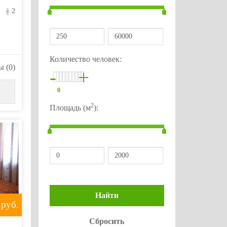
2
Количество человек:
 (0)
-
+
0
2
Площадь (м
):
руб.