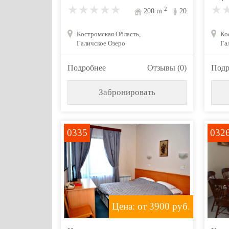
2
200
m
20
Костромская Область,
Ко
Галичское Озеро
Га
Подробнее
Отзывы (0)
Подр
Забронировать
0335
032
Цена: от 3900
руб.