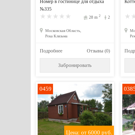
Номер в гостинице для отдыха
Котт
№335
2
28
m
2
Московская Область,
Мо
Река Клязьма
Ре
Подробнее
Отзывы (0)
Подр
Забронировать
0459
038
Цена: от 6000
руб.