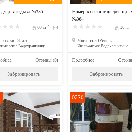
едж для отдыха №385
Номер в гостинице для отды
№384
2
2
80
m
4
20
m
сковская Область,
Московская Область,
аньковское Водохранилище
Иваньковское Водохранилище
обнее
Отзывы (0)
Подробнее
Отзывы
Забронировать
Забронировать
1
0230