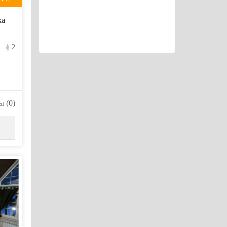
ха
2
 (0)