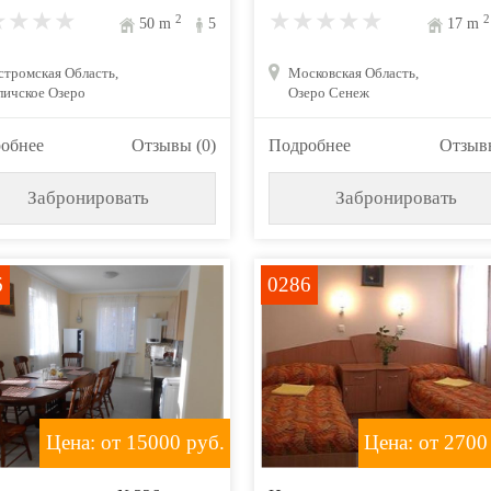
2
2
50
m
5
17
m
стромская Область,
Московская Область,
личское Озеро
Озеро Сенеж
обнее
Отзывы (0)
Подробнее
Отзывы
Забронировать
Забронировать
6
0286
Цена: от 15000
руб.
Цена: от 2700