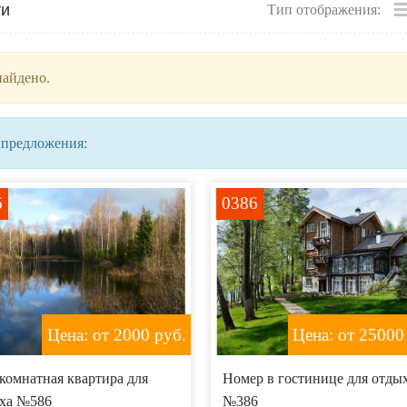
ти
Тип отображения:
найдено.
 предложения:
6
0386
Цена: от 2000
руб.
Цена: от 25000
комнатная квартира для
Номер в гостинице для отды
ха №586
№386