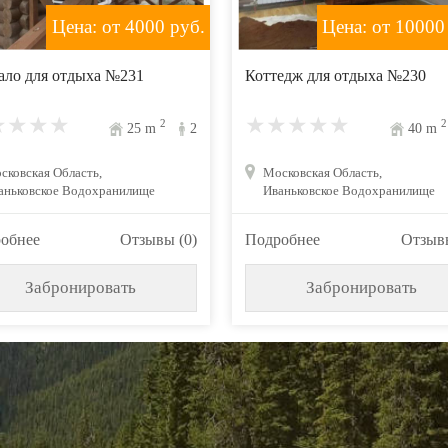
Цена: от 4000
руб.
Цена: от 10000
ало для отдыха №231
Коттедж для отдыха №230
2
2
25
m
2
40
m
сковская Область,
Московская Область,
аньковское Водохранилище
Иваньковское Водохранилище
обнее
Отзывы (0)
Подробнее
Отзывы
Забронировать
Забронировать