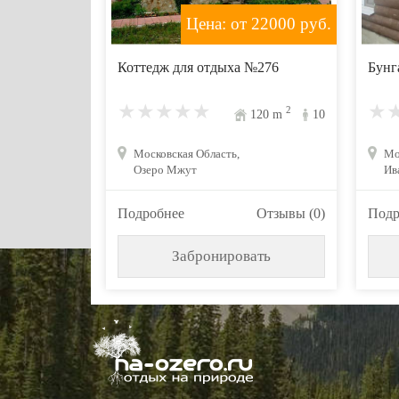
Цена: от 22000
руб.
Коттедж для отдыха №276
Бунг
2
120
m
10
Московская Область,
Мо
Озеро Мжут
Ив
Подробнее
Отзывы (0)
Подр
Забронировать