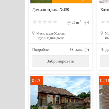
Дом для отдыха №459
Котт
2
33
m
4
Московская Область,
Мо
Пруд Владимировка
Ив
Подробнее
Отзывы (0)
Подр
Забронировать
0276
023