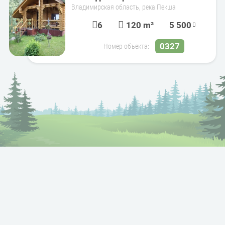
Владимирская область, река Пекша
6
120 m²
5 500
0327
Номер объекта: