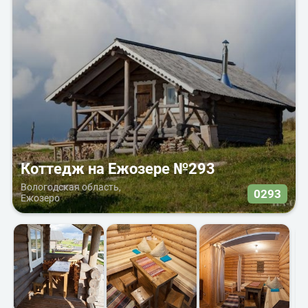
Коттедж на Ежозере №293
Вологодская область,
0293
Ежозеро