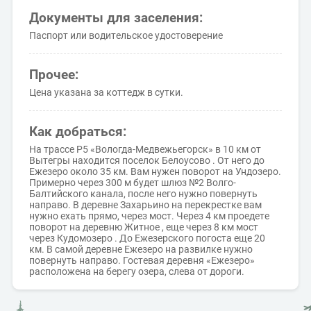
Документы для заселения:
Паспорт или водительское удостоверение
Прочее:
Цена указана за коттедж в сутки.
Как добраться:
На трассе Р5 «Вологда-Медвежьегорск» в 10 км от
Вытегры находится поселок Белоусово . От него до
Ежезеро около 35 км. Вам нужен поворот на Ундозеро.
Примерно через 300 м будет шлюз №2 Волго-
Балтийского канала, после него нужно повернуть
направо. В деревне Захарьино на перекрестке вам
нужно ехать прямо, через мост. Через 4 км проедете
поворот на деревню Житное , еще через 8 км мост
через Кудомозеро . До Ежезерского погоста еще 20
км. В самой деревне Ежезеро на развилке нужно
повернуть направо. Гостевая деревня «Ежезеро»
расположена на берегу озера, слева от дороги.