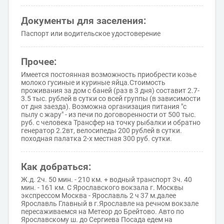
Документы для заселения:
Паспорт или водительское удостоверение
Прочее:
Имеется постоянная возможность приобрести козье
молоко гусиные и куриные яйца.Стоимость
проживания за дом с баней (раз в 3 дня) составит 2.7-
3.5 тыс. рублей в сутки со всей группы (в зависимости
от дня заезда). Возможна организация питания "с
пылу с жару" - из печи по договоренности от 500 тыс.
руб. с человека Трансфер на точку рыбалки и обратно
генератор 2.2вт, велосипеды 200 рублей в сутки.
походная палатка 2-х местная 300 руб. сутки.
Как добраться:
Ж.д. 2ч. 50 мин. - 210 км. + водный транспорт 3ч. 40
мин. - 161 км. С Ярославского вокзала г. Москвы
экспрессом Москва - Ярославль 2 ч 37 м.далее
Ярославль Главный в г.Ярославле на речном вокзале
пересаживаемся на Метеор до Брейтово. Авто по
Ярославскому ш. до Сергиева Посада едем на