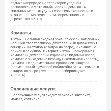
отдыха наприроде.На территории усадьбы
расположен 3-х этажный«Барский дом» на 14
спальных мест. Он удивит своей изысканностью и
утонченностью,сочетанием современности и
деревенского быта.
Комнаты:
1 этаж – большая входная зона (санузел), зал: скамин,
большой стол телевизор, двухспальный диван, кухня
собеденным столом (с видом на озеро), 2 комнаты с
ванной и санузлом. Интернет.2 этаж – панорамная
комната (2 двухспальныхдивана) с видом на озеро,
комната с выходом на веранду (2хспальная кровать),
2комнаты с одноместными кроватями. Санузел
(совмещенный с душевой кабинкой)3 этаж – комната
с видом на озеро (2хспальнаяразбирающаяся
кровать)
Оплаченные услуги:
В оплаченные услуги входит парковка, интернет,
мангал, коптилка.