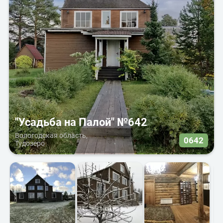
"Усадьба на Палой" №642
Вологодская область,
0642
Тудозеро