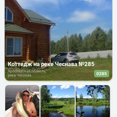
Коттедж на реке Чеснава №285
Ярославская область,
0285
река Чеснава