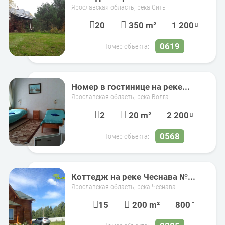
Ярославская область, река Сить
20
350 m²
1 200
0619
Номер объекта:
Номер в гостинице на реке...
Ярославская область, река Волга
2
20 m²
2 200
0568
Номер объекта:
Коттедж на реке Чеснава №...
Ярославская область, река Чеснава
15
200 m²
800