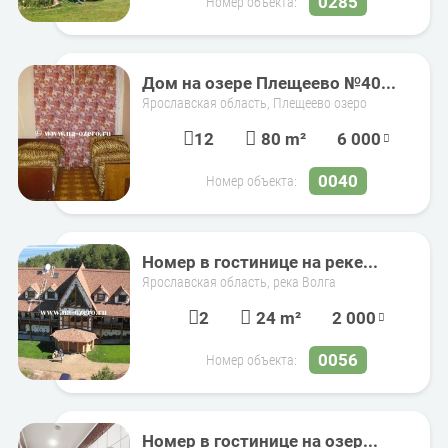
0285
Номер объекта:
Дом на озере Плещеево №40...
Ярославская область, Плещеево озеро
12
80 m²
6 000
0040
Номер объекта:
Номер в гостинице на реке...
Ярославская область, река Волга
2
24 m²
2 000
0056
Номер объекта:
Номер в гостинице на озер...