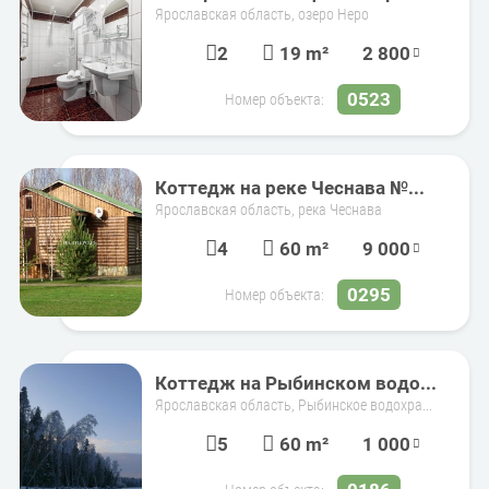
Ярославская область, озеро Неро
2
19 m²
2 800
0523
Номер объекта:
Коттедж на реке Чеснава №...
Ярославская область, река Чеснава
4
60 m²
9 000
0295
Номер объекта:
Коттедж на Рыбинском водо...
Ярославская область, Рыбинское водохра...
5
60 m²
1 000