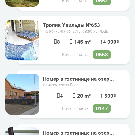
0652
Номер объекта:
Тропик Увильды №653
Челябинская область, озеро Увильды
8
145 m²
14 000
0653
Номер объекта:
Номер в гостинице на озер...
Хакасия, озеро Беле
4
20 m²
1 500
0147
Номер объекта:
Номер в гостинице на озер...