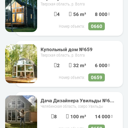
Тверская область, р. Волга
4
56 m²
8 000
0660
Номер объекта:
Купольный дом №659
Тверская область, р. Волга
2
32 m²
6 000
0659
Номер объекта:
Дача Дизайнера Увильды №6...
Челябинская область, озеро Увильды
8
100 m²
14 000