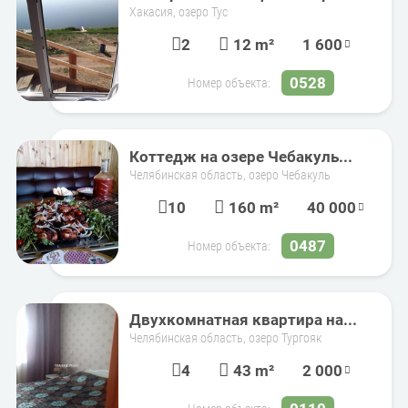
Хакасия, озеро Тус
2
12 m²
1 600
0528
Номер объекта:
Коттедж на озере Чебакуль...
Челябинская область, озеро Чебакуль
10
160 m²
40 000
0487
Номер объекта:
Двухкомнатная квартира на...
Челябинская область, озеро Тургояк
4
43 m²
2 000