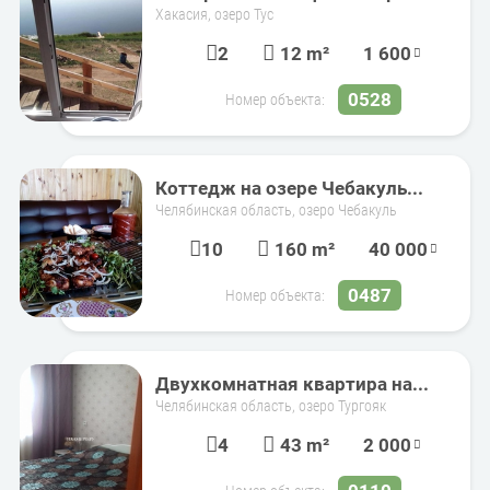
Хакасия, озеро Тус
2
12 m²
1 600
0528
Номер объекта:
Коттедж на озере Чебакуль...
Челябинская область, озеро Чебакуль
10
160 m²
40 000
0487
Номер объекта:
Двухкомнатная квартира на...
Челябинская область, озеро Тургояк
4
43 m²
2 000