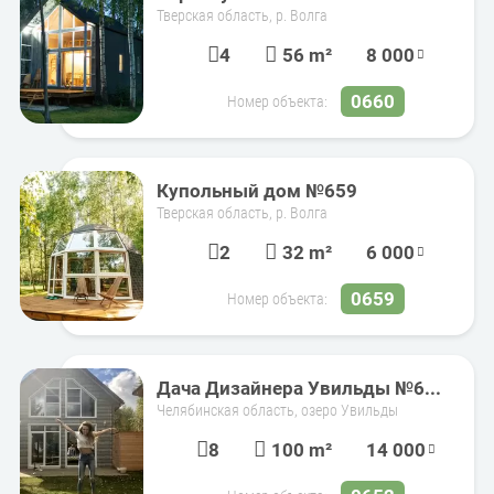
Тверская область, р. Волга
4
56 m²
8 000
0660
Номер объекта:
Купольный дом №659
Тверская область, р. Волга
2
32 m²
6 000
0659
Номер объекта:
Дача Дизайнера Увильды №6...
Челябинская область, озеро Увильды
8
100 m²
14 000