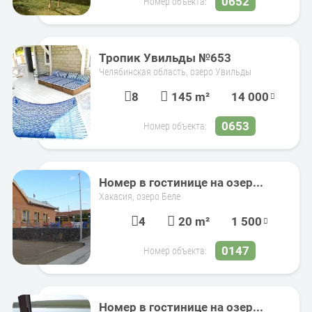
0652
Номер объекта:
Тропик Увильды №653
Челябинская область, озеро Увильды
8
145 m²
14 000
0653
Номер объекта:
Номер в гостинице на озер...
Хакасия, озеро Беле
4
20 m²
1 500
0147
Номер объекта:
Номер в гостинице на озер...