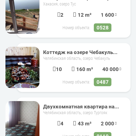
Хакасия, озеро Тус
2
12 m²
1 600
0528
Номер объекта:
Коттедж на озере Чебакуль...
Челябинская область, озеро Чебакуль
10
160 m²
40 000
0487
Номер объекта:
Двухкомнатная квартира на...
Челябинская область, озеро Тургояк
4
43 m²
2 000