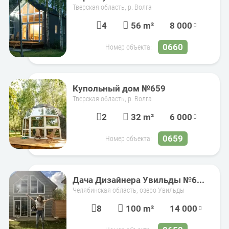
Тверская область, р. Волга
4
56 m²
8 000
0660
Номер объекта:
Купольный дом №659
Тверская область, р. Волга
2
32 m²
6 000
0659
Номер объекта:
Дача Дизайнера Увильды №6...
Челябинская область, озеро Увильды
8
100 m²
14 000