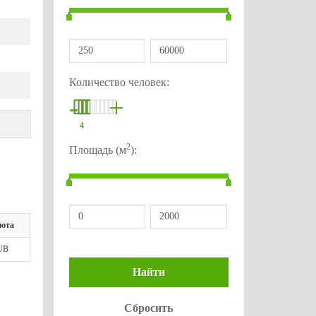
Количество человек:
-
+
4
2
Площадь (м
):
юта
UB