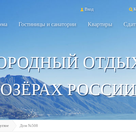
Вход
К
ома
Гостиницы и санатории
Квартиры
Сдат
ОРОДНЫЙ ОТДЫ
ОЗЁРАХ РОССИИ
углое
Дом №508