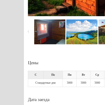
Цены
С
По
Пн
Вт
Ср
Стандартные дни
5000
5000
5000
Дата заезда