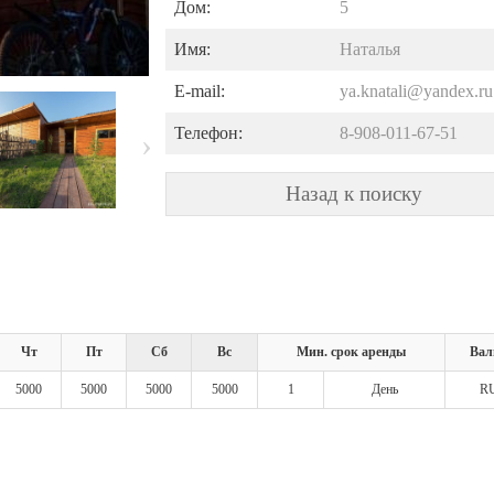
Дом:
5
Имя:
Наталья
E-mail:
ya.knatali@yandex.ru
Телефон:
8-908-011-67-51
Назад к поиску
Чт
Пт
Сб
Вс
Мин. срок аренды
Вал
5000
5000
5000
5000
1
День
R