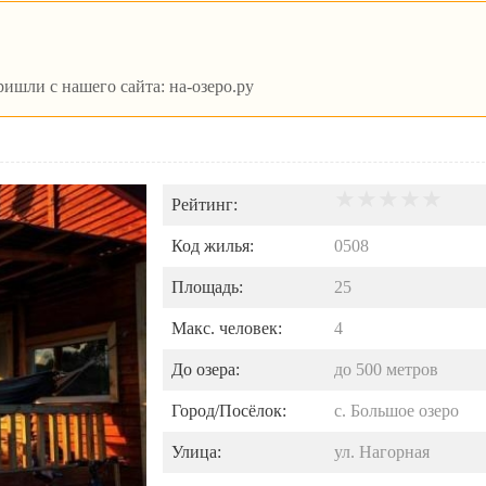
ишли с нашего сайта: на-озеро.ру
Рейтинг:
Код жилья:
0508
Площадь:
25
Макс. человек:
4
До озера:
до
500
метров
Город/Посёлок:
с. Большое озеро
Улица:
ул. Нагорная