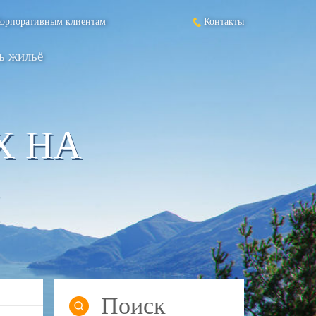
орпоративным клиентам
Контакты
ь жильё
Х НА
Поиск