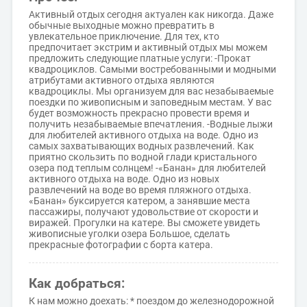
Активный отдых сегодня актуален как никогда. Даже
обычные выходные можно превратить в
увлекательное приключение. Для тех, кто
предпочитает экстрим и активный отдых мы можем
предложить следующие платные услуги: -Прокат
квадроциклов. Самыми востребованными и модными
атрибутами активного отдыха являются
квадроциклы. Мы организуем для вас незабываемые
поездки по живописным и заповедным местам. У вас
будет возможность прекрасно провести время и
получить незабываемые впечатления. -Водные лыжи
для любителей активного отдыха на воде. Одно из
самых захватывающих водных развлечений. Как
приятно скользить по водной глади кристального
озера под теплым солнцем! -«Банан» для любителей
активного отдыха на воде. Одно из новых
развлечений на воде во время пляжного отдыха.
«Банан» буксируется катером, а занявшие места
пассажиры, получают удовольствие от скорости и
виражей. Прогулки на катере. Вы сможете увидеть
живописные уголки озера Большое, сделать
прекрасные фотографии с борта катера.
Как добраться:
К нам можно доехать: * поездом до железнодорожной