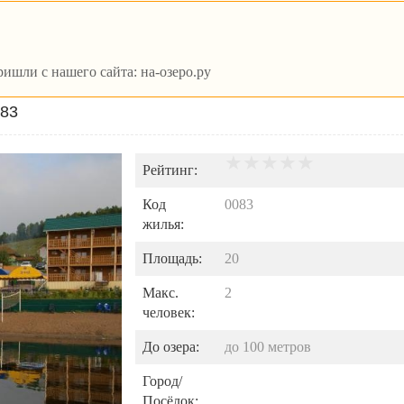
ишли с нашего сайта: на-озеро.ру
№83
Рейтинг:
Код
0083
жилья:
Площадь:
20
Макс.
2
человек:
До озера:
до
100
метров
Город/
Посёлок: