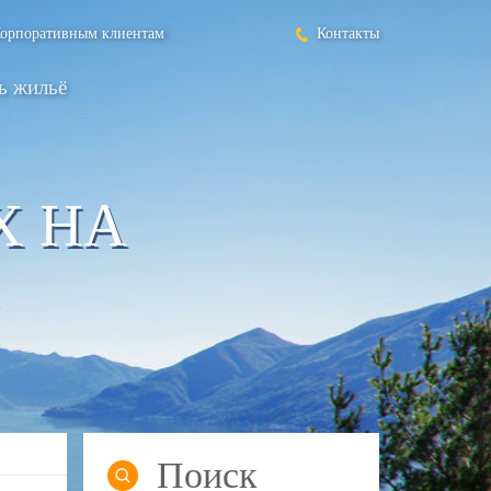
орпоративным клиентам
Контакты
ь жильё
Х НА
Поиск