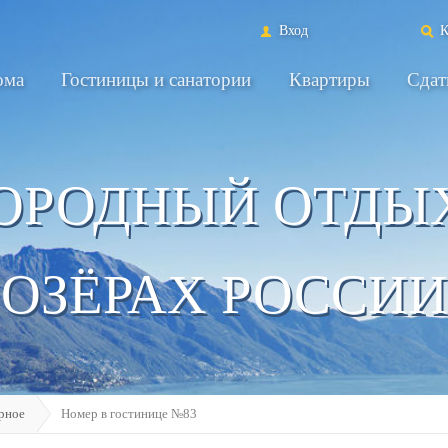
Вход
К
ома
Гостиницы и санатории
Квартиры
Сдат
ОРОДНЫЙ ОТДЫ
ОЗЁРАХ РОССИИ
рное
Номер в гостинице №83