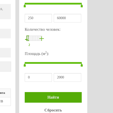
я,
Количество человек:
-
+
2
2
Площадь (м
):
юта
UB