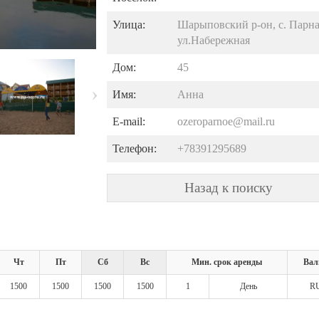
Улица:
Шарыповский р-он, с. Парна
ул.Набережная
Дом:
45
Имя:
Анна
E-mail:
ozeroparnoe@mail.ru
Телефон:
+78391295689
Назад к поиску
Чт
Пт
Сб
Вс
Мин. срок аренды
Вал
1500
1500
1500
1500
1
День
R