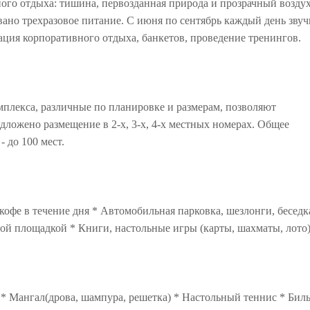
йного отдыха: тишина, первозданная природа и прозрачный воздух
вано трехразовое питание. С июня по сентябрь каждый день звуч
ация корпоративного отдыха, банкетов, проведение тренингов.
плекса, различные по планировке и размерам, позволяют
дложено размещение в 2-х, 3-х, 4-х местных номерах. Общее
- до 100 мест.
кофе в течение дня * Автомобильная парковка, шезлонги, беседк
й площадкой * Книги, настольные игры (карты, шахматы, лото
ж * Мангал(дрова, шампура, решетка) * Настольный теннис * Бил