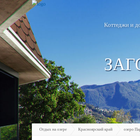
Коттеджи и д
ЗАГ
Отдых на озере
Красноярский край
озеро Па