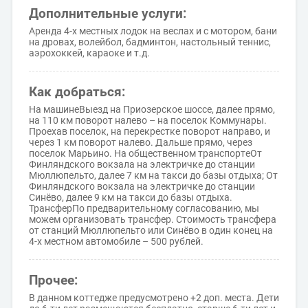
Дополнительные услуги:
Аренда 4-х местных лодок на веслах и с мотором, бани
на дровах, волейбол, бадминтон, настольный теннис,
аэрохоккей, караоке и т.д.
Как добраться:
На машинеВыезд на Приозерское шоссе, далее прямо,
на 110 км поворот налево – на поселок Коммунары.
Проехав поселок, на перекрестке поворот направо, и
через 1 км поворот налево. Дальше прямо, через
поселок Марьино. На общественном транспортеОт
Финляндского вокзала на электричке до станции
Мюллюпельто, далее 7 км на такси до базы отдыха; От
Финляндского вокзала на электричке до станции
Синёво, далее 9 км на такси до базы отдыха.
ТрансферПо предварительному согласованию, мы
можем организовать трансфер. Стоимость трансфера
от станций Мюллюпельто или Синёво в один конец на
4-х местном автомобиле – 500 рублей.
Прочее:
В данном коттедже предусмотрено +2 доп. места. Дети