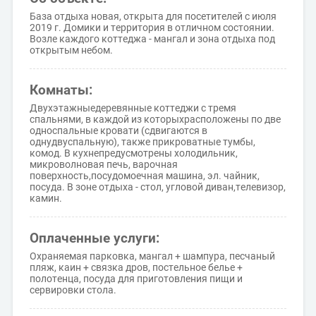
База отдыха новая, открыта для посетителей с июля
2019 г. Домики и территория в отличном состоянии.
Возле каждого коттеджа - мангал и зона отдыха под
открытым небом.
Комнаты:
Двухэтажныедеревянные коттеджи с тремя
спальнями, в каждой из которыхрасположены по две
односпальные кровати (сдвигаются в
однудвуспальную), также прикроватные тумбы,
комод. В кухнепредусмотрены холодильник,
микроволновая печь, варочная
поверхность,посудомоечная машина, эл. чайник,
посуда. В зоне отдыха - стол, угловой диван,телевизор,
камин.
Оплаченные услуги:
Охраняемая парковка, мангал + шампура, песчаный
пляж, каин + связка дров, постельное белье +
полотенца, посуда для приготовления пищи и
сервировки стола.