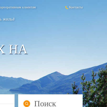
орпоративным клиентам
Контакты
ь жильё
Х НА
Поиск