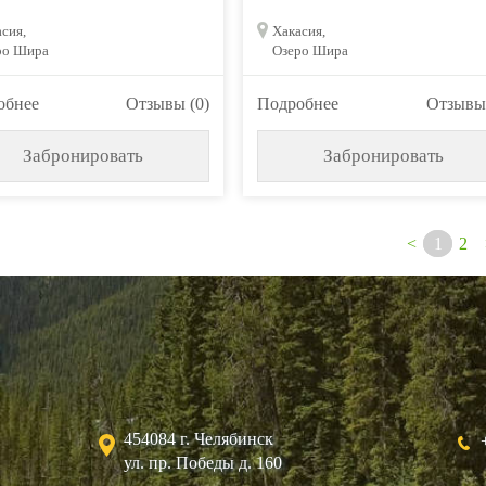
сия,
Хакасия,
ро Шира
Озеро Шира
обнее
Отзывы (0)
Подробнее
Отзывы 
Забронировать
Забронировать
<
1
2
454084
г. Челябинск
ул. пр. Победы д. 160