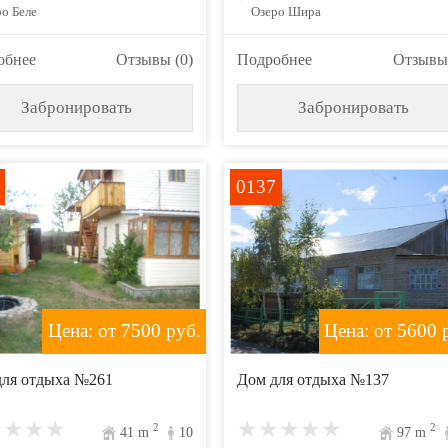
о Беле
Озеро Шира
обнее
Отзывы (0)
Подробнее
Отзывы 
Забронировать
Забронировать
0137
Цена: от 7500
руб.
Цена: от 5600
р
для отдыха №261
Дом для отдыха №137
2
2
41
m
10
97
m