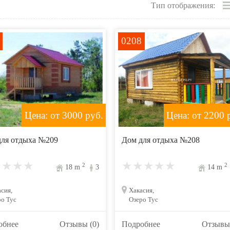
Тип отображения:
0208
Цена: от 3000
руб.
Цена: от 2200
р
для отдыха №209
Дом для отдыха №208
2
2
18
m
3
14
m
сия,
Хакасия,
о Тус
Озеро Тус
обнее
Отзывы (0)
Подробнее
Отзывы 