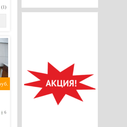
(1)
уб.
6