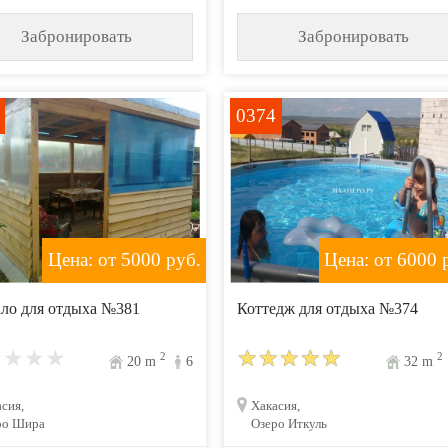
Забронировать
Забронировать
0374
Цена: от 5000
руб.
Цена: от 6000
р
ло для отдыха №381
Коттедж для отдыха №374
2
2
20
m
6
32
m
сия,
Хакасия,
ро Шира
Озеро Иткуль