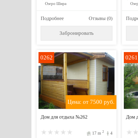
Озеро Шира
Озер
Подробнее
Отзывы (0)
Подр
Забронировать
0262
0261
Цена: от 7500
руб.
Дом для отдыха №262
Дом 
2
17
m
4