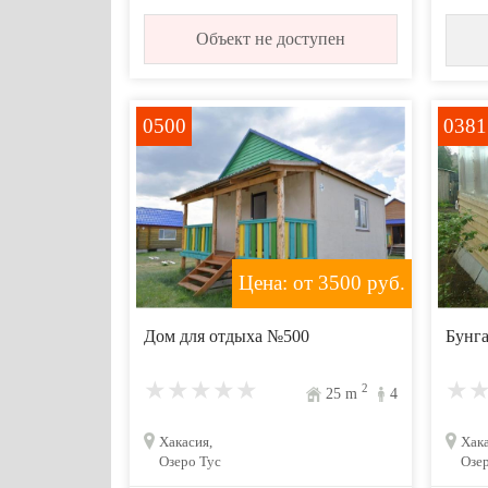
Объект не доступен
0500
0381
Цена: от 3500
руб.
Дом для отдыха №500
Бунга
2
25
m
4
Хакасия,
Хака
Озеро Тус
Озе