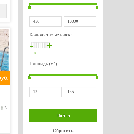
Количество человек:
-
+
0
2
Площадь (м
):
уб.
3