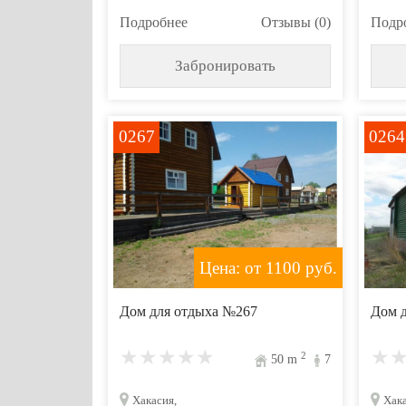
Подробнее
Отзывы (0)
Подр
Забронировать
0267
0264
Цена: от 1100
руб.
Дом для отдыха №267
Дом 
2
50
m
7
Хакасия,
Хака