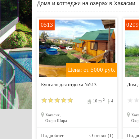
Дома и коттеджи на озерах в Хакасии
0513
0209
Цена: от 5000
руб.
Бунгало для отдыха №513
Дом 
2
16
m
4
Хакасия,
Хака
Озеро Шира
Озер
Подробнее
Отзывы (1)
Подр