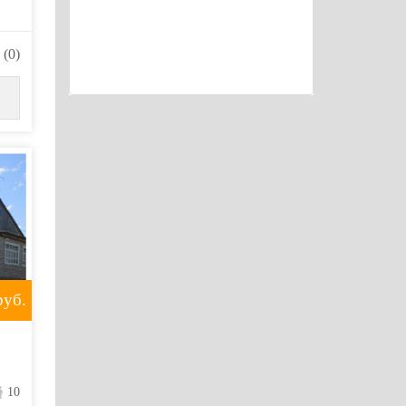
(0)
уб.
10