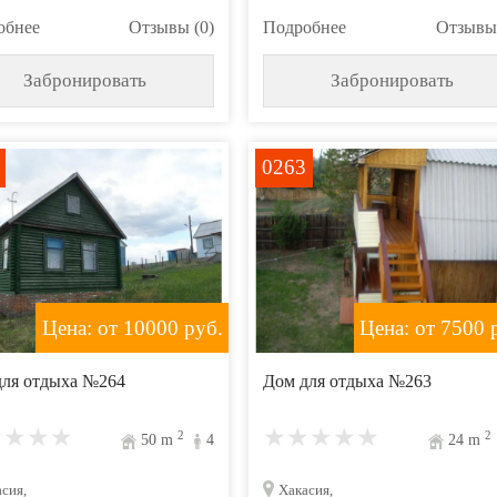
обнее
Отзывы (0)
Подробнее
Отзывы 
Забронировать
Забронировать
0263
Цена: от 10000
руб.
Цена: от 7500
р
для отдыха №264
Дом для отдыха №263
2
2
50
m
4
24
m
сия,
Хакасия,