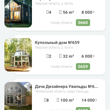
Тверская область, р. Волга
4
56 m²
8 000
0660
Номер объекта:
Купольный дом №659
Тверская область, р. Волга
2
32 m²
6 000
0659
Номер объекта:
Дача Дизайнера Увильды №6...
Челябинская область, озеро Увильды
8
100 m²
14 000