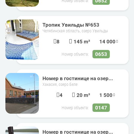
0652
Номер объекта:
Тропик Увильды №653
Челябинская область, озеро Увильды
8
145 m²
14 000
0653
Номер объекта:
Номер в гостинице на озер...
Хакасия, озеро Беле
4
20 m²
1 500
0147
Номер объекта:
Номер в гостинице на озер...