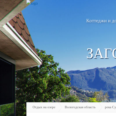
Коттеджи и д
ЗАГ
Отдых на озере
Вологодская область
река С