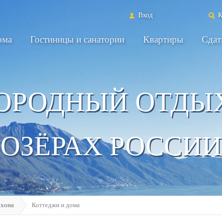
Вход
К
ома
Гостиницы и санатории
Квартиры
Сдат
ОРОДНЫЙ ОТДЫ
ОЗЁРАХ РОССИИ
ухона
Коттеджи и дома