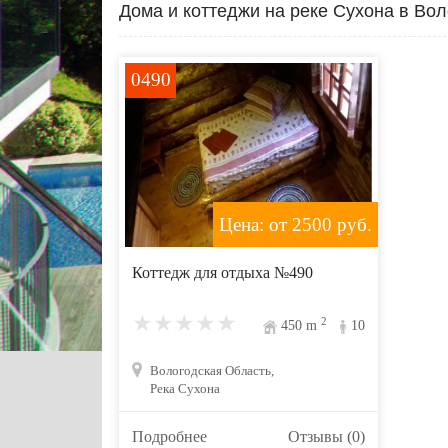
Дома и коттеджи на реке Сухона в Во
0490
Цена: от 2500
руб.
Коттедж для отдыха №490
2
450
m
10
Вологодская Область,
Река Сухона
Подробнее
Отзывы (0)