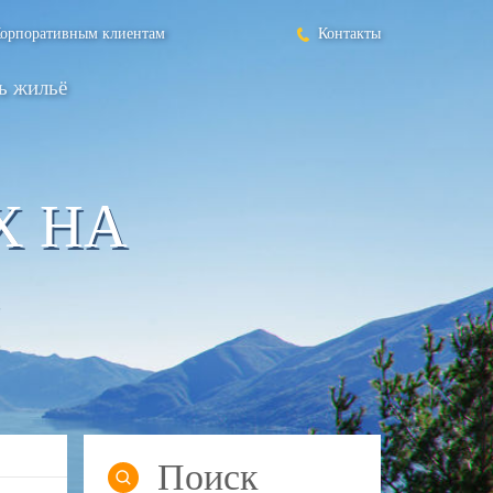
орпоративным клиентам
Контакты
ь жильё
Х НА
Поиск