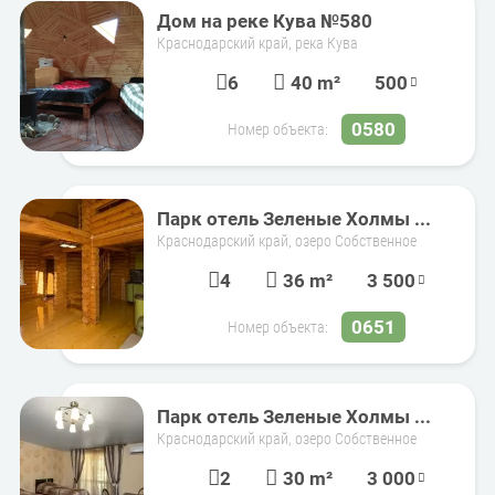
Дом на реке Кува №580
Краснодарский край, река Кува
6
40 m²
500
0580
Номер объекта:
Парк отель Зеленые Холмы ...
Краснодарский край, озеро Собственное
4
36 m²
3 500
0651
Номер объекта:
Парк отель Зеленые Холмы ...
Краснодарский край, озеро Собственное
2
30 m²
3 000