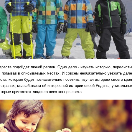
зраста подойдет любой регион. Одно дело - изучать историю, перелист
и, побывав в описываемых местах. И совсем необязательно уезжать дале
та, которые будет познавательно посетить, изучая историю своего края
 странах, мы забываем об интересной истории своей Родины, уникальны
оторые приезжают люди со всех концов света.