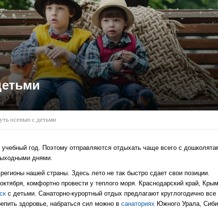
детьми
уть осенью с детьми
 учебный год. Поэтому отправляются отдыхать чаще всего с дошколята
 выходными днями.
егионы нашей страны. Здесь лето не так быстро сдает свои позиции.
 октября, комфортно провести у теплого моря. Краснодарский край, Крым
ск
с детьми. Санаторно-курортный отдых предлагают круглогодично все
репить здоровье, набраться сил можно в
санаториях
Южного Урала, Сиби