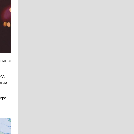
мнится
род
етив
гра,