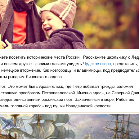
жете посетить исторические места России. Расскажите школьнику о Ле
 и совсем другое - своими глазами увидеть
Чудское озеро,
представить, 
ть немецкое вторжение. Как новгородцы и владимирцы, под предводитель
латы рыцарям Ливонского ордена.
флот. Это может быть Архангельск, где Петр побывал трижды, заложил
 ставшую прообразом Петропавловской. Именно здесь, на Северной Дви
шведов единственный российский порт. Захваченный в море, Рябов вел
 мель головной корабль под пушки Новодвинской крепости.