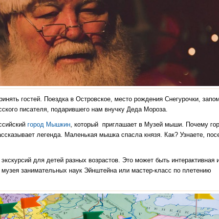
ринять гостей. Поездка в Островское, место рождения Снегурочки, запо
сского писателя, подарившего нам внучку Деда Мороза.
оссийский
город Мышкин
, который приглашает в Музей мыши. Почему го
ассказывает легенда. Маленькая мышка спасла князя. Как? Узнаете, пос
экскурсий для детей разных возрастов. Это может быть интерактивная и
а музея занимательных наук Эйнштейна или мастер-класс по плетению