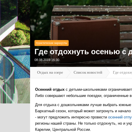
туристические маршруты
Где отдохнуть осенью с 
08.08.2019 16:30
Отдых на озере
Список новостей
Где отдохн
Осенний отдых
с детьми-школьниками ограничивает
Либо совершают небольшие поездки, ограниченные
Для отдыха с дошкольниками лучше выбрать южные р
Бархатный сезон, который может затронуть и начало
- могут предложить интересно провести
осенний отпу
регионы нашей страны. Не только отдохнуть, но и ук
Карелии, Центральной России.