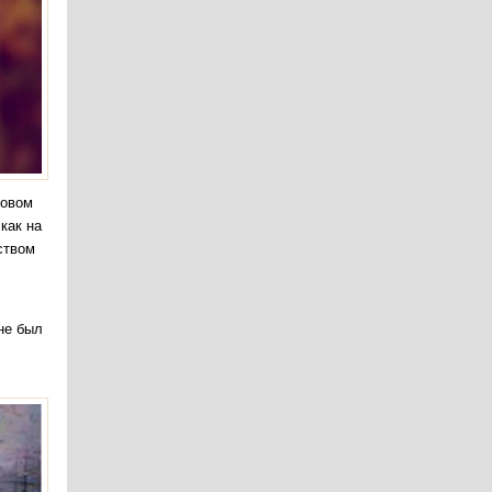
довом
как на
ством
не был