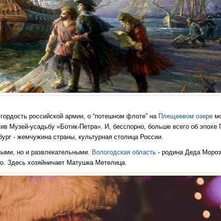
гордость российской армии, о “потешном флоте” на
Плещеевом озере
м
тив Музей-усадьбу «Ботик-Петра». И, бесспорно, больше всего об эпохе 
рбург - жемчужина страны, культурная столица России.
ными, но и развлекательными.
Вологодская область
- родина Деда Мороз
тво. Здесь хозяйничает Матушка Метелица.