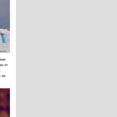
ывая
ко от
.
х ее