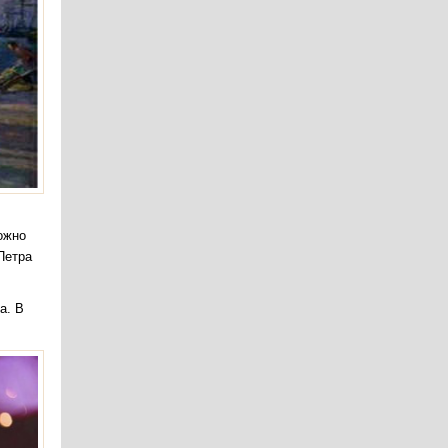
ожно
Петра
а. В