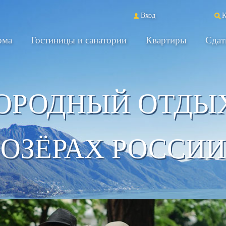
Вход
К
ома
Гостиницы и санатории
Квартиры
Сдат
ОРОДНЫЙ ОТДЫ
ОЗЁРАХ РОССИИ