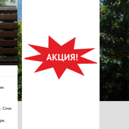
ми.
, Сочи
ри,