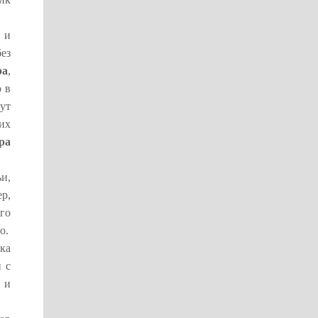
 и
ез
ра
,
 в
ут
их
ра
и,
р,
го
о.
ка
 с
 и