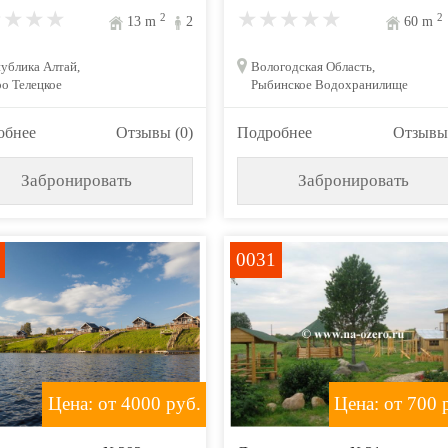
2
2
13
m
2
60
m
ублика Алтай,
Вологодская Область,
о Телецкое
Рыбинское Водохранилище
обнее
Отзывы (0)
Подробнее
Отзывы 
Забронировать
Забронировать
0031
Цена: от 4000
руб.
Цена: от 700
р