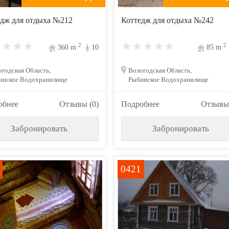
дж для отдыха №212
Коттедж для отдыха №242
2
2
360
m
10
85
m
годская Область,
Вологодская Область,
инское Водохранилище
Рыбинское Водохранилище
обнее
Отзывы (0)
Подробнее
Отзывы 
Забронировать
Забронировать
0421