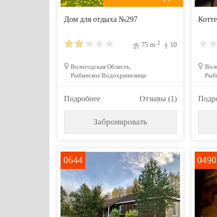
Дом для отдыха №297
Котте
2
75
m
10
Вологодская Область,
Воло
Рыбинское Водохранилище
Рыб
Подробнее
Отзывы (1)
Подр
Забронировать
0644
0490