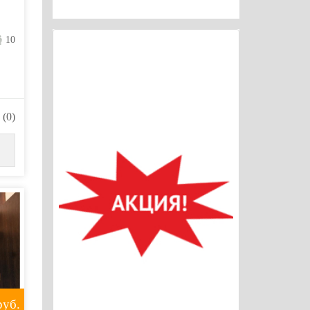
10
(0)
уб.