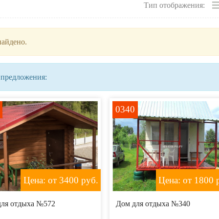
Тип отображения:
найдено.
 предложения:
0340
Цена: от 3400
руб.
Цена: от 1800
р
для отдыха №572
Дом для отдыха №340