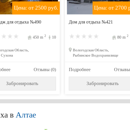
Цена: от 2500
руб.
Цена: от 2700
р
дж для отдыха №490
Дом для отдыха №421
2
2
450
m
10
80
m
годская Область,
Вологодская Область,
а Сухона
Рыбинское Водохранилище
обнее
Отзывы (0)
Подробнее
Отзывы 
Забронировать
Забронировать
ха в
Алтае