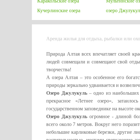
Каракольские озера
Мультинские оз
Кучерлинские озера
озеро Джулукул
Аренда жилья для отдыха, рыбалки или охо
Природа Алтая всех впечатляет своей кр
людей совмещали и совмещают свой отдых
творчества!
А озера Алтая – это особенное его богат
природы зеркально удваивается и возвелич
Озеро Джулукуль
– одно из наибольших 
прекрасное «Летнее озеро», затаило
государственном заповеднике на высоте ок
Озеро Джулукуль
огромное - длиной бол
всего около 7 метров. Вокруг него порази
небольшие карликовые березки, другие л
растительностью, местами сверкающие з