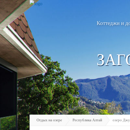
Коттеджи и д
ЗАГ
Отдых на озере
Республика Алтай
озеро Джу