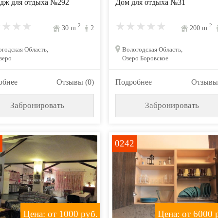
дж для отдыха №292
Дом для отдыха №31
2
2
30
m
2
200
m
годская Область,
Вологодская Область,
зеро
Озеро Боровское
обнее
Отзывы (0)
Подробнее
Отзывы 
Забронировать
Забронировать
0242
Цена: от 1000
руб.
Цена: от 6000
р