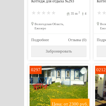
Коттедж для отдыха №293
Котте
2
35
m
4
Вологодская Область,
Воло
Ежозеро
Ежо
Подробнее
Отзывы (0)
Подр
Забронировать
0297
0212
Цена: от 2300
руб.