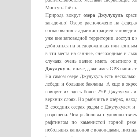
Монгун-Тайга.
Природа вокруг
озера Джулукуль
краси
загадочно! Озеро расположено на федера
согласования с администрацией заповедни
уже вне заповедной территории, доступ к
добираться на внедорожниках или конным
в эти места на санные, снегоходные и лы
случаях очень важно иметь опытного п
Джулукуль
, иначе, даже имея GPS навигат
На самом озере Джулукуль есть несколько
лебеди и большие бакланы. А еще в окре
говорят их здесь более 250! Джулукуль 
верхних слоях. Но рыбачить в озёрах, нах
В соседних озерах рядом с Джулукулем и
разрешена. Чем рыболовы с удовольствием
рафтингом по каменистой горной реке
небольших каньонов с водопадами, ниспа