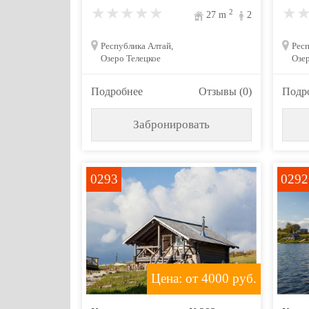
2
27
m
2
Республика Алтай,
Респ
Озеро Телецкое
Озер
Подробнее
Отзывы (0)
Подр
Забронировать
0293
0292
Цена: от 4000
руб.