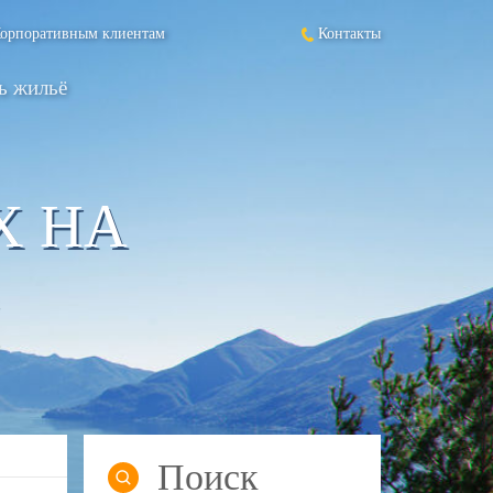
орпоративным клиентам
Контакты
ь жильё
Х НА
Поиск