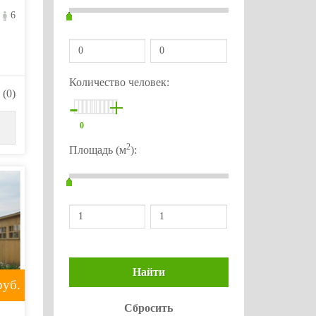
6
Количество человек:
(0)
-
+
0
2
Площадь (м
):
уб.