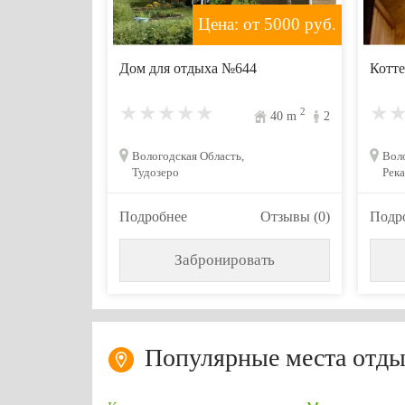
Цена: от 5000
руб.
Дом для отдыха №644
Котте
2
40
m
2
Вологодская Область,
Воло
Тудозеро
Рек
Подробнее
Отзывы (0)
Подр
Забронировать
Популярные места отды