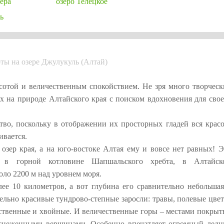
ера
озеро Телецкое
ь
ты на озере Джулукуль (Алтай)
асотой и величественным спокойствием. Не зря много творческ
 на природе Алтайского края с поиском вдохновения для свое
ство, поскольку в отображении их просторных гладей вся красо
ивается.
озер края, а на юго-востоке Алтая ему и вовсе нет равных! Э
сь в горной котловине Шапшальского хребта, в Алтайск
оло 2200 м над уровнем моря.
ее 10 километров, а вот глубина его сравнительно небольшая
тельно красивые тундрово-степные заросли: травы, полевые цве
иственные и хвойные. И величественные горы – местами покрыт
аснеженными вершинами. Особенно впечатляет огромный ледн