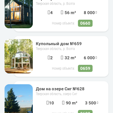
Тверская область, р. Волга
4
56 m²
8 000
0660
Номер объекта:
Купольный дом №659
Тверская область, р. Волга
2
32 m²
6 000
0659
Номер объекта:
Дом на озере Сиг №628
Тверская область, озеро Сиг
10
90 m²
3 500