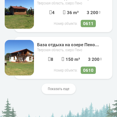
Тверская область, озеро Пено
4
36 m²
3 200
0611
Номер объекта:
База отдыха на озере Пено...
Тверская область, озеро Пено
8
150 m²
3 200
0610
Номер объекта:
Показать еще