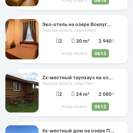
0614
Номер объекта:
Эко-отель на озере Вселуг...
Тверская область, озеро Вселуг
2
30 m²
2 940
0613
Номер объекта:
2х-местный таунхауз на оз...
Тверская область, озеро Пено
2
24 m²
2 080
0612
Номер объекта:
4х-местный дом на озере П...