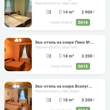
Тверская область, озеро Пено
2
14 m²
2 900
0616
Номер объекта:
Эко-отель на озере Пено №...
Тверская область, озеро Пено
2
18 m²
3 200
0615
Номер объекта:
Эко-отель на озере Вселуг...
Тверская область, озеро Вселуг
2
18 m²
3 200